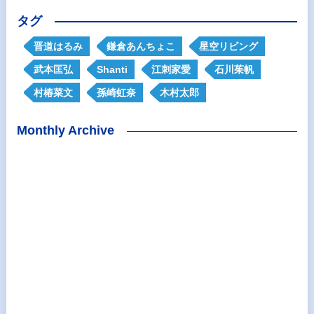
タグ
晋道はるみ
鎌倉あんちょこ
星空リビング
武本匡弘
Shanti
江刺家愛
石川茱帆
村椿菜文
孫崎虹奈
木村太郎
Monthly Archive