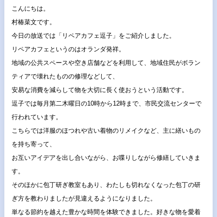
こんにちは。
村椿菜文です。
今日の放送では「リペアカフェ逗子」をご紹介しました。
リペアカフェというのはオランダ発祥。
地域の公共スペースや空き店舗などを利用して、
地域住民がボラン
ティアで壊れたものの修理などして、
安易な消費を減らして物を大切に長く使おうという活動です。
逗子では毎月第二木曜日の10時から12時まで、
市民交流センターで
行われています。
こちらでは洋服のほつれや古い着物のリメイクなど、
主に繕いもの
を持ち寄って、
お互いアイデアを出し合いながら、
お喋りしながら修繕していきま
す。
そのほかに包丁研ぎ教室もあり、
わたしも切れなくなった包丁の研
ぎ方を教わりましたが見違えるよ
うになりました。
単なる節約を越えた豊かな時間を体験できました。
好きな物を愛着