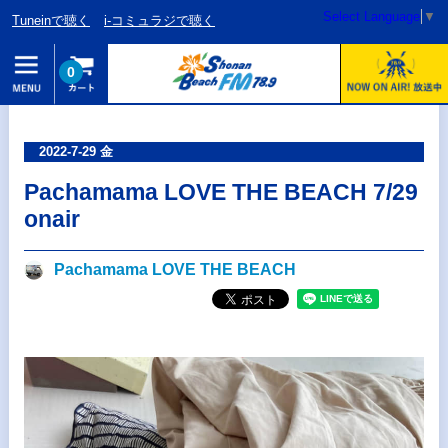
Select Language
▼
Tuneinで聴く
i-コミュラジで聴く
0
2022-7-29 金
Pachamama LOVE THE BEACH 7/29
onair
Pachamama LOVE THE BEACH