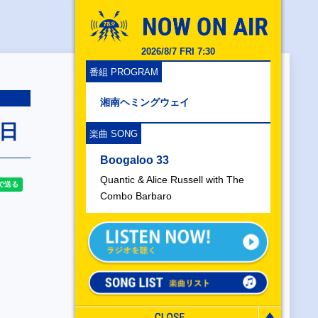
2026/8/7 FRI 7:30
番組 PROGRAM
湘南ヘミングウェイ
4日
楽曲 SONG
Boogaloo 33
Quantic & Alice Russell with The
Combo Barbaro