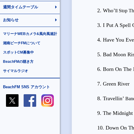
週間タイムテーブル
2. Who
’
ll Stop T
お知らせ
3. I Put A Spell
マリーナWEBカメラ&風向風速計
4. Have You Eve
湘南ビーチFMについて
スポットCM募集中
5. Bad Moon Ri
BeachFMの聴き方
6. Born On The
サイマルラジオ
7. Green River
BeachFM SNS アカウント
8. Travellin
’
Ban
9. The Midnight
10. Down On Th