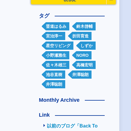
タグ
晋道はるみ
鈴木啓輔
宮治淳一
折田育造
星空リビング
しずか
小野瀬雅生
NORO
佐々木雄三
高橋宏明
池谷直樹
井澤聡朗
井澤聡朗
Monthly Archive
Link
以前のブログ「Back To