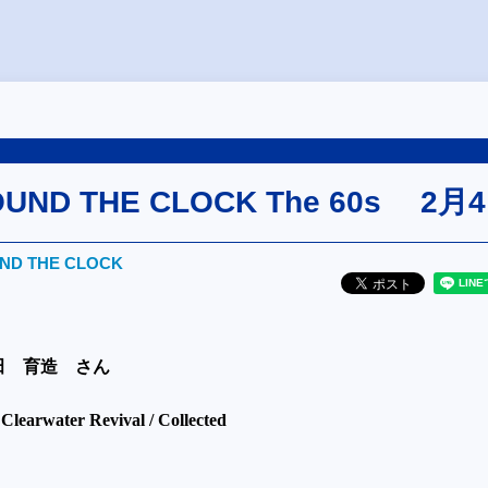
OUND THE CLOCK The 60s 2月
UND THE CLOCK
田 育造 さん
Clearwater Revival / Collected