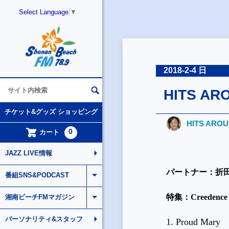
Select Language
▼
2018-2-4 日
HITS AR
チケット&グッズ ショッピング
HITS ARO
0
カート
JAZZ LIVE情報
パートナー：折
番組SNS&PODCAST
特集：
Creedence 
湘南ビーチFMマガジン
パーソナリティ&スタッフ
1. Proud Mary