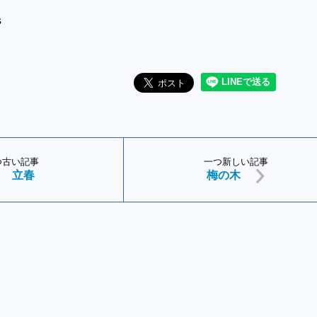
s
つ古い記事
一つ新しい記事
立春
梅の木