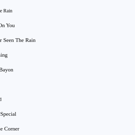
he Rain
 On You
r Seen The Rain
sing
 Bayon
d
 Special
e Corner