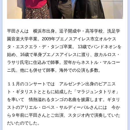
平田さんは 横浜市出身。逗子開成中・高等学校、洗足学
園音楽大学卒業。2009年ブエノスアイレス市立オルケス
タ・エスクエラ・デ・タンゴ卒業。 13歳でバンドネオンを
始め、16歳で単身ブエノスアイレスに渡り、故カルロス・
ラサリ氏宅に住込みで師事。翌年からネストル・マルコー
ニ氏、他にも併せて師事。海外での公演も多数。
１１月のコンサートでは アルゼンチン出身のピアニス
ト・ギタリストとともに結成した「マラジュンタトリオ」
を率いて 情熱溢れるタンゴの名曲を披露します。ギタリ
ストのアリエル・ロペス・サルディーバルさんには 今か
ら９年前に平田さんとご出演、スタジオ内で演奏していた
だいたのでした。