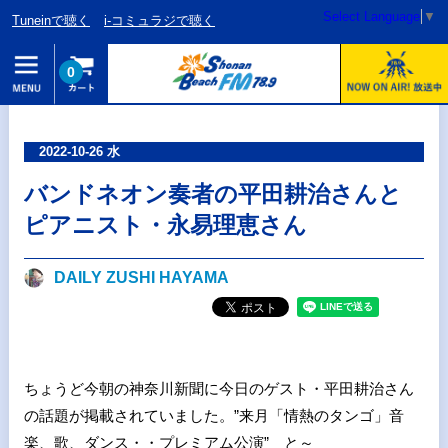
Select Language
▼
Tuneinで聴く
i-コミュラジで聴く
0
2022-10-26 水
バンドネオン奏者の平田耕治さんと
ピアニスト・永易理恵さん
DAILY ZUSHI HAYAMA
ちょうど今朝の神奈川新聞に今日のゲスト・平田耕治さん
の話題が掲載されていました。”来月「情熱のタンゴ」音
楽、歌、ダンス・・プレミアム公演” と～