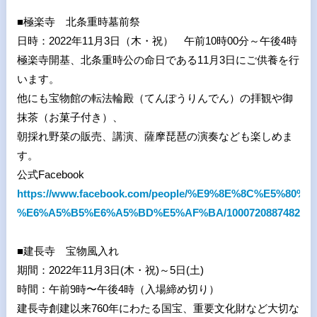
■
極楽寺 北条重時墓前祭
日時：
2022
年
11
月
3
日（木・祝） 午前
10
時
00
分～午後
4
時
極楽寺開基、北条重時公の命日である
11
月
3
日にご供養を行
います。
他にも宝物館の転法輪殿（てんぽうりんでん）の拝観や御
抹茶（お菓子付き）、
朝採れ野菜の販売、講演、薩摩琵琶の演奏なども楽しめま
す。
公式
Facebook
https://www.facebook.com/people/%E9%8E%8C%E5%80%89
%E6%A5%B5%E6%A5%BD%E5%AF%BA/100072088748274/
■
建長寺 宝物風入れ
期間：
2022
年
11
月
3
日
(
木・祝
)
～
5
日
(
土
)
時間：午前
9
時〜午後
4
時（入場締め切り）
建長寺創建以来
760
年にわたる国宝、重要文化財など大切な