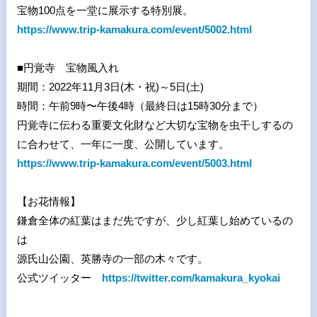
宝物
100
点を一堂に展示する特別展。
https://www.trip-kamakura.com/event/5002.html
■
円覚寺 宝物風入れ
期間：
2022
年
11
月
3
日
(
木・祝
)
～
5
日
(
土
)
時間：午前
9
時〜午後
4
時（最終日は
15
時
30
分まで）
円覚寺に伝わる重要文化財など大切な宝物を虫干しするの
に合わせて、一年に一度、公開しています。
https://www.trip-kamakura.com/event/5003.html
【お花情報】
鎌倉全体の紅葉はまだ先ですが、少し紅葉し始めているの
は
源氏山公園、英勝寺の一部の木々です。
公式ツイッター
https://twitter.com/kamakura_kyokai