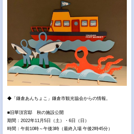
◆「鎌倉あんちょこ」鎌倉市観光協会からの情報。
■旧華頂宮邸 秋の施設公開
期間：
2022
年
11
月
5
日（土）・
6
日（日）
時間：午前
10
時～午後
3
時（最終入場 午後
2
時
45
分）