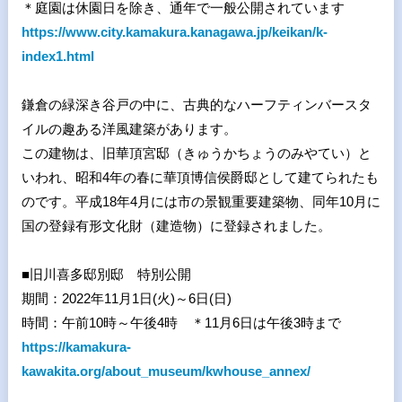
＊庭園は休園日を除き、通年で一般公開されています
https://www.city.kamakura.kanagawa.jp/keikan/k-
index1.html
鎌倉の緑深き谷戸の中に、古典的なハーフティンバースタ
イルの趣ある洋風建築があります。
この建物は、旧華頂宮邸（きゅうかちょうのみやてい）と
いわれ、昭和
4
年の春に華頂博信侯爵邸として建てられたも
のです。平成
18
年
4
月には市の景観重要建築物、同年
10
月に
国の登録有形文化財（建造物）に登録されました。
■
旧川喜多邸別邸 特別公開
期間：
2022
年
11
月
1
日
(
火
)
～
6
日
(
日
)
時間：午前
10
時～午後
4
時 ＊
11
月
6
日は午後
3
時まで
https://kamakura-
kawakita.org/about_museum/kwhouse_annex/