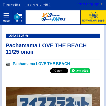
Select Language
▼
Tuneinで聴く
i-コミュラジで聴く
0
2022-11-25 金
Pachamama LOVE THE BEACH
11/25 onair
Pachamama LOVE THE BEACH