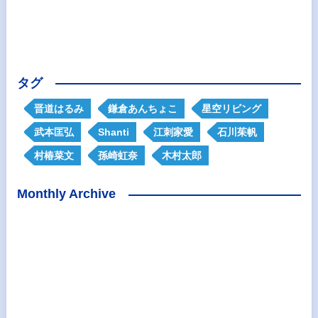
タグ
晋道はるみ
鎌倉あんちょこ
星空リビング
武本匡弘
Shanti
江刺家愛
石川茱帆
村椿菜文
孫崎虹奈
木村太郎
Monthly Archive