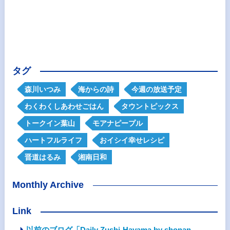
タグ
森川いつみ
海からの詩
今週の放送予定
わくわくしあわせごはん
タウントピックス
トークイン葉山
モアナピープル
ハートフルライフ
おイシイ幸せレシピ
晋道はるみ
湘南日和
Monthly Archive
Link
以前のブログ「Daily Zushi-Hayama by shonan