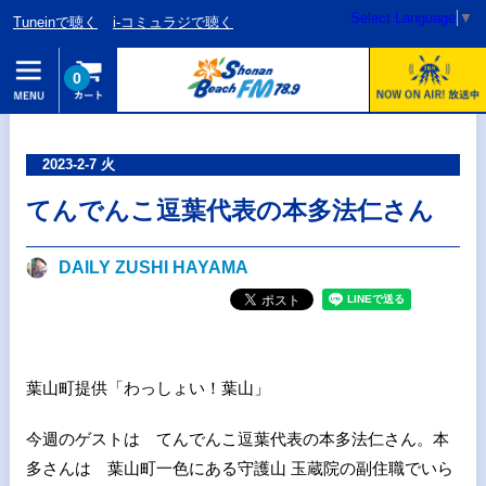
Select Language
▼
Tuneinで聴く
i-コミュラジで聴く
0
2023-2-7 火
てんでんこ逗葉代表の本多法仁さん
DAILY ZUSHI HAYAMA
葉山町提供「わっしょい！葉山」
今週のゲストは てんでんこ逗葉代表の本多法仁さん。本
多さんは 葉山町一色にある守護山 玉蔵院の副住職でいら