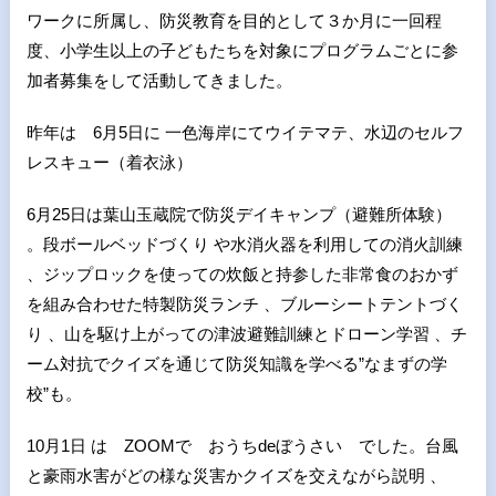
ワークに所属し、防災教育を目的として３か月に一回程
度、小学生以上の子どもたちを対象にプログラムごとに参
加者募集をして活動してきました。
昨年は 6月5日に 一色海岸にてウイテマテ、水辺のセルフ
レスキュー（着衣泳）
6月25日は葉山玉蔵院で防災デイキャンプ（避難所体験）
。段ボールベッドづくり や水消火器を利用しての消火訓練
、ジップロックを使っての炊飯と持参した非常食のおかず
を組み合わせた特製防災ランチ 、ブルーシートテントづく
り 、山を駆け上がっての津波避難訓練とドローン学習 、チ
ーム対抗でクイズを通じて防災知識を学べる”なまずの学
校”も。
10月1日 は ZOOMで おうちdeぼうさい でした。台風
と豪雨水害がどの様な災害かクイズを交えながら説明 、