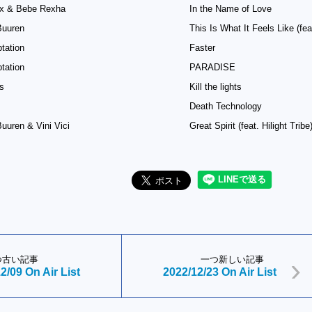
ix & Bebe Rexha
In the Name of Love
Buuren
This Is What It Feels Like (fea
tation
Faster
tation
PARADISE
ts
Kill the lights
Death Technology
uuren & Vini Vici
Great Spirit (feat. Hilight Tribe
つ古い記事
一つ新しい記事
2/09 On Air List
2022/12/23 On Air List