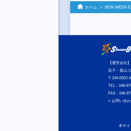
ホーム
BON WEEK‐
【運営会社】
逗子・葉山コ
〒249-000
TEL：046-87
FAX：046-87
> お問い合
本サイト