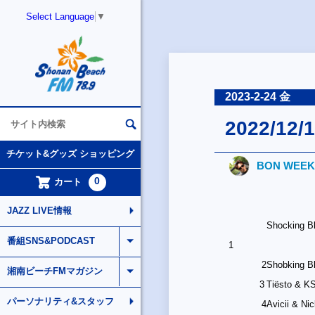
Select Language
▼
2023-2-24 金
2022/12/1
チケット&グッズ ショッピング
BON WEEK
0
カート
JAZZ LIVE情報
Shocking B
番組SNS&PODCAST
1
2
Shobking B
湘南ビーチFMマガジン
3
Tiësto & 
パーソナリティ&スタッフ
4
Avicii & Ni