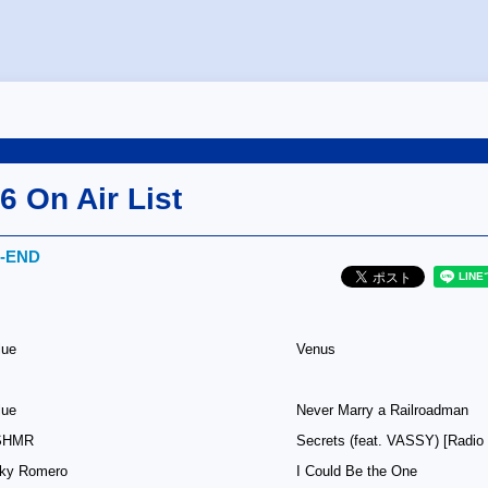
6 On Air List
‐END
lue
Venus
lue
Never Marry a Railroadman
KSHMR
Secrets (feat. VASSY) [Radio 
cky Romero
I Could Be the One