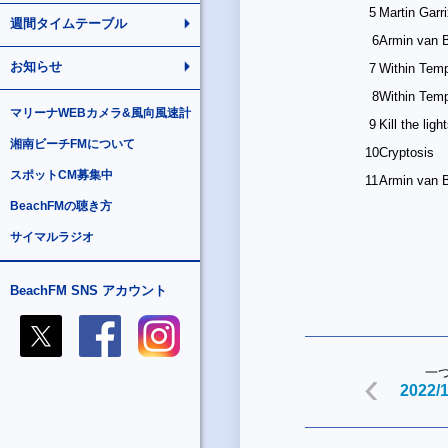
5
Martin Garr
週間タイムテーブル
6
Armin van 
お知らせ
7
Within Temp
8
Within Temp
マリーナWEBカメラ&風向風速計
9
Kill the ligh
湘南ビーチFMについて
10
Cryptosis
スポットCM募集中
11
Armin van B
BeachFMの聴き方
サイマルラジオ
BeachFM SNS アカウント
一
2022/1