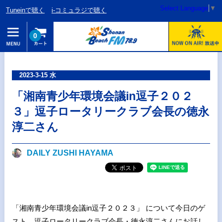
Select Language
▼
Tuneinで聴く
i-コミュラジで聴く
0
2023-3-15 水
「湘南青少年環境会議in逗子２０２
３」逗子ロータリークラブ会長の徳永
淳二さん
DAILY ZUSHI HAYAMA
「湘南青少年環境会議in逗子２０２３」 について今日のゲ
スト 逗子ロータリークラブ会長・徳永淳二さんにお話し