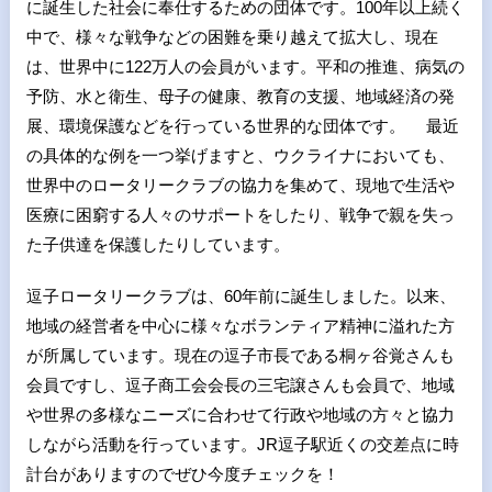
に誕生した社会に奉仕するための団体です。100年以上続く
中で、様々な戦争などの困難を乗り越えて拡大し、現在
は、世界中に122万人の会員がいます。平和の推進、病気の
予防、水と衛生、母子の健康、教育の支援、地域経済の発
展、環境保護などを行っている世界的な団体です。 最近
の具体的な例を一つ挙げますと、ウクライナにおいても、
世界中のロータリークラブの協力を集めて、現地で生活や
医療に困窮する人々のサポートをしたり、戦争で親を失っ
た子供達を保護したりしています。
逗子ロータリークラブは、60年前に誕生しました。以来、
地域の経営者を中心に様々なボランティア精神に溢れた方
が所属しています。現在の逗子市長である桐ヶ谷覚さんも
会員ですし、逗子商工会会長の三宅譲さんも会員で、地域
や世界の多様なニーズに合わせて行政や地域の方々と協力
しながら活動を行っています。JR逗子駅近くの交差点に時
計台がありますのでぜひ今度チェックを！