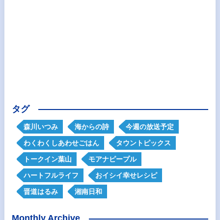
タグ
森川いつみ
海からの詩
今週の放送予定
わくわくしあわせごはん
タウントピックス
トークイン葉山
モアナピープル
ハートフルライフ
おイシイ幸せレシピ
晋道はるみ
湘南日和
Monthly Archive