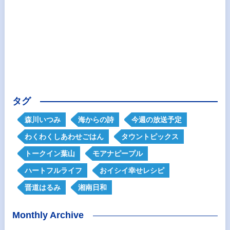
タグ
森川いつみ
海からの詩
今週の放送予定
わくわくしあわせごはん
タウントピックス
トークイン葉山
モアナピープル
ハートフルライフ
おイシイ幸せレシピ
晋道はるみ
湘南日和
Monthly Archive