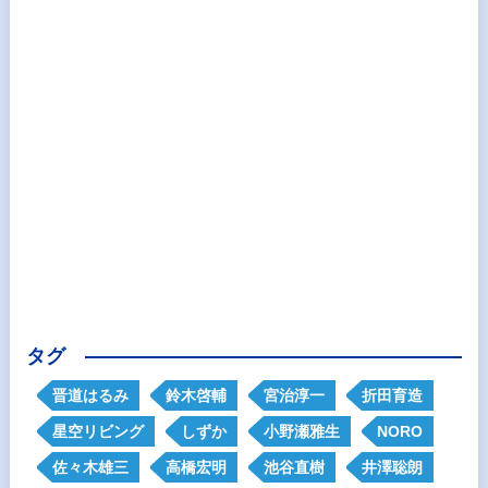
タグ
晋道はるみ
鈴木啓輔
宮治淳一
折田育造
星空リビング
しずか
小野瀬雅生
NORO
佐々木雄三
高橋宏明
池谷直樹
井澤聡朗