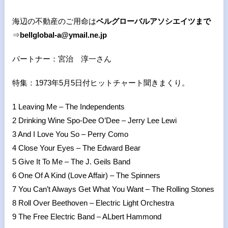
海辺の不動産のご用命は
ベルグローバルアソシエイツまで
⇒
bellglobal-a@ymail.ne.jp
パートナー：宮治 淳一さん
特集：1973年5月5日付ヒットチャート聞きまくり。
1 Leaving Me – The Independents
2 Drinking Wine Spo-Dee O’Dee – Jerry Lee Lewi
3 And I Love You So – Perry Como
4 Close Your Eyes – The Edward Bear
5 Give It To Me – The J. Geils Band
6 One Of A Kind (Love Affair) – The Spinners
7 You Can’t Always Get What You Want – The Rolling Stones
8 Roll Over Beethoven – Electric Light Orchestra
9 The Free Electric Band – ALbert Hammond