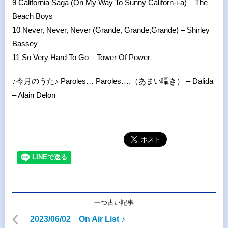
9 California Saga (On My Way To Sunny Californ-i-a) – The
Beach Boys
10 Never, Never, Never (Grande, Grande,Grande) – Shirley
Bassey
11 So Very Hard To Go – Tower Of Power
♪今月のうた♪ Paroles… Paroles….（あまい囁き） – Dalida
– Alain Delon
一つ古い記事
2023/06/02 On Air List ♪