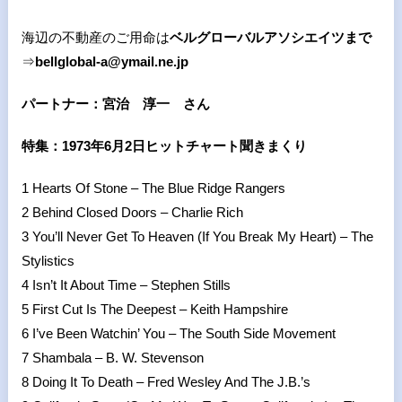
海辺の不動産のご用命は
ベルグローバルアソシエイツまで
⇒
bellglobal-a@ymail.ne.jp
パートナー：宮治 淳一 さん
特集：1973年6月2日ヒットチャート聞きまくり
1 Hearts Of Stone – The Blue Ridge Rangers
2 Behind Closed Doors – Charlie Rich
3 You’ll Never Get To Heaven (If You Break My Heart) – The
Stylistics
4 Isn’t It About Time – Stephen Stills
5 First Cut Is The Deepest – Keith Hampshire
6 I’ve Been Watchin’ You – The South Side Movement
7 Shambala – B. W. Stevenson
8 Doing It To Death – Fred Wesley And The J.B.’s