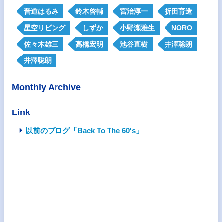
晋道はるみ
鈴木啓輔
宮治淳一
折田育造
星空リビング
しずか
小野瀬雅生
NORO
佐々木雄三
高橋宏明
池谷直樹
井澤聡朗
井澤聡朗
Monthly Archive
Link
以前のブログ「Back To The 60's」