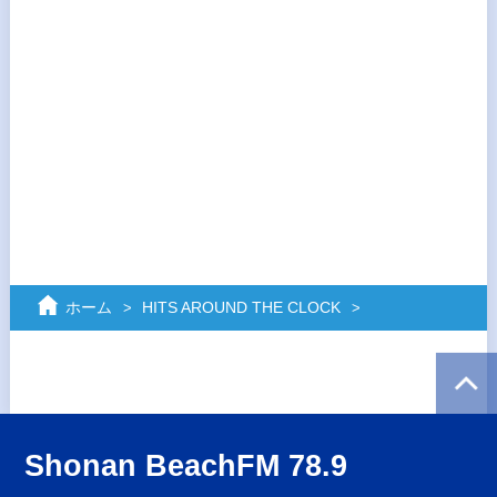
ホーム
HITS AROUND THE CLOCK
Shonan BeachFM 78.9