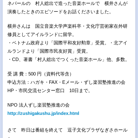
ネパールの 村人総出で造った音楽ホールで 横井さんが
演奏したときのエピソードをお話くださいました。
横井さんは 国立音楽大学声楽科卒・文化庁芸術家在外研
修員としてアイルランドに留学。
・ベトナム政府より「国際平和友好勲章」受賞。・北アイ
ルランドより「国際市民友好賞」受賞。
・CD、著書「村人総出でつくった音楽ホール」他、多数。
受 講 費：500 円（資料代等含）
申込方法：ハガキ・FAX・Eメール・ずし楽習塾推進の会
HP・市民交流センター窓口 10日まで。
NPO 法人ずし楽習塾推進の会
http://zushigakushu.jp/index.html
さて 昨日は番組を終えて 逗子文化プラザなぎさホール