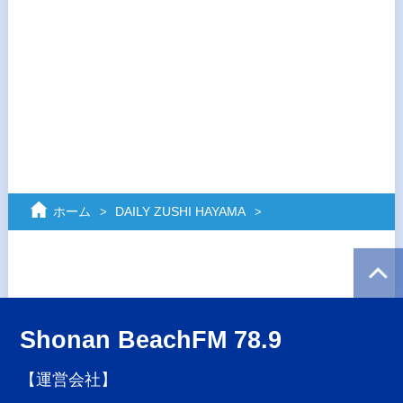
ホーム
DAILY ZUSHI HAYAMA
Shonan BeachFM 78.9
【運営会社】