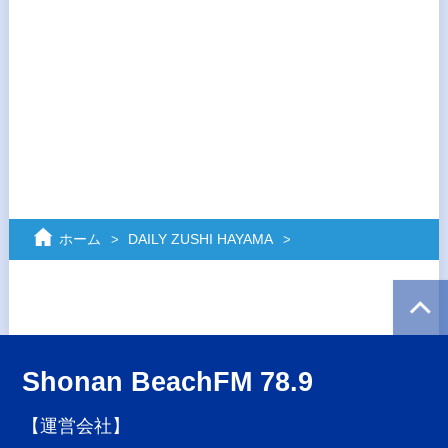
ホーム
DAILY ZUSHI HAYAMA
Shonan BeachFM 78.9
【運営会社】