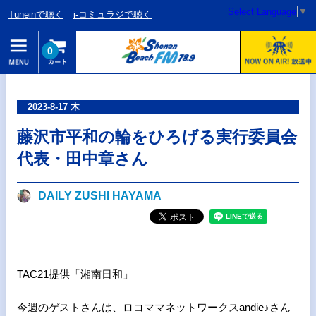
Select Language
▼
Tuneinで聴く
i-コミュラジで聴く
0
2023-8-17 木
藤沢市平和の輪をひろげる実行委員会
代表・田中章さん
DAILY ZUSHI HAYAMA
TAC21提供「湘南日和」
今週のゲストさんは、ロコママネットワークスandie♪さん