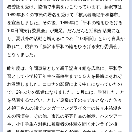
務委託を受け、協働で事業をおこなっています。藤沢市は
1982年多くの市民の署名を受けて「核兵器廃絶平和都市」
を宣言しました。その後、1985年に「平和の輪をひろげる
100日間実行委員会」が発足。だんだんと活動が活発にな
り、夏以外の活動も増えるにつれ「100日間」という言葉が
取れて、現在の「藤沢市平和の輪をひろげる実行委員会」
となりました。
昨年度は、年間事業として親子記者４組を広島に、平和学
習として小学校五年生〜高校生まで１５人を長崎にそれぞ
れ派遣しました。コロナの影響により中止になっていたの
で、2年ぶりの派遣になりました。１月には、学習したこと
を発表するつどい、として原爆の子のモデルとなった佐々
木禎子さんの甥でシンガーソングライターの佐々木祐滋さ
んの講演会、その他、市民の応募作品の展示、バスツアー
や、小中学生を対象に被爆者の体験を聞くオンライン授
業。昨年度は平和都市宣言から40年に合わせ、あらたに大