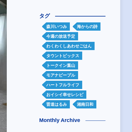
タグ
森川いつみ
海からの詩
今週の放送予定
わくわくしあわせごはん
タウントピックス
トークイン葉山
モアナピープル
ハートフルライフ
おイシイ幸せレシピ
晋道はるみ
湘南日和
Monthly Archive