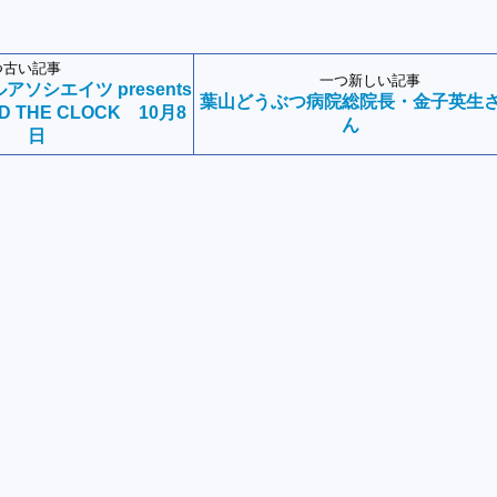
つ古い記事
一つ新しい記事
ソシエイツ presents
葉山どうぶつ病院総院長・金子英生
ND THE CLOCK 10月8
ん
日