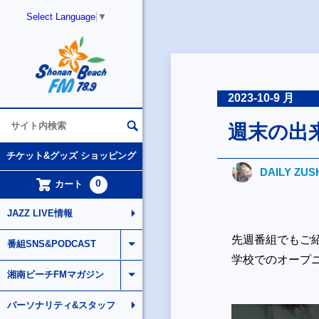
Select Language
▼
2023-10-9 月
週末の出
チケット&グッズ ショッピング
DAILY ZUS
0
カート
JAZZ LIVE情報
先週番組でもご紹
番組SNS&PODCAST
学校でのオープ
湘南ビーチFMマガジン
パーソナリティ&スタッフ