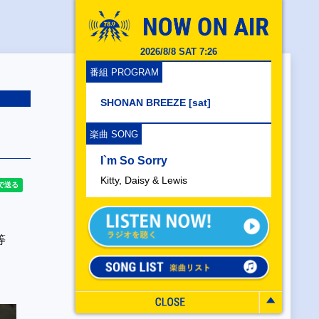
2026/8/8 SAT 7:26
番組 PROGRAM
SHONAN BREEZE [sat]
楽曲 SONG
I`m So Sorry
Kitty, Daisy & Lewis
等