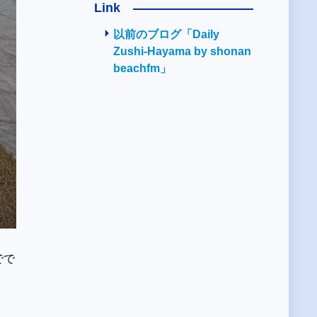
Link
以前のブログ「Daily
Zushi-Hayama by shonan
beachfm」
でで