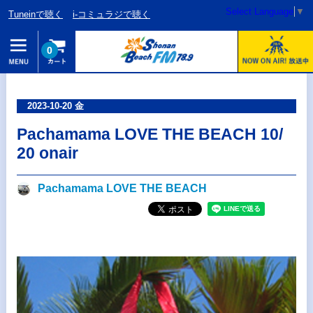
Select Language
▼
Tuneinで聴く
i-コミュラジで聴く
0
2023-10-20 金
Pachamama LOVE THE BEACH 10/
20 onair
Pachamama LOVE THE BEACH