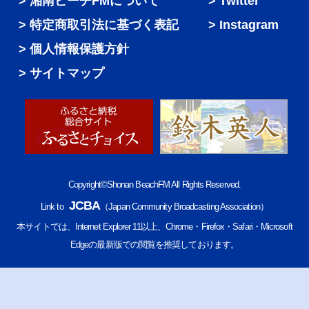
湘南ビーチFMについて
Twitter
特定商取引法に基づく表記
Instagram
個人情報保護方針
サイトマップ
Copyright©Shonan BeachFM All Rights Reserved.
JCBA
Link to
（Japan Community Broadcasting Association）
本サイトでは、Internet Explorer 11以上、Chrome・Firefox・Safari・Microsoft
Edgeの最新版での閲覧を推奨しております。