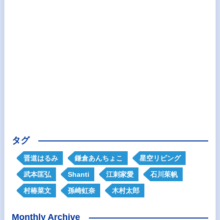
タグ
晋道はるみ
鎌倉あんちょこ
星空リビング
武本匡弘
Shanti
江刺家愛
石川茱帆
村椿菜文
孫崎虹奈
木村太郎
Monthly Archive