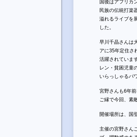
国後はアフリカ
民族の伝統打楽
溢れるライブを
した。
早川千晶さんは
アに35年定住
活躍されていま
レン・貧困児童
いらっしゃるパ
宮野さんも6年
ご縁で今回、素
開催場所は、国
主催の宮野さん