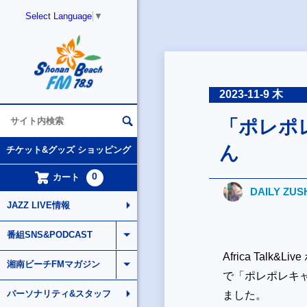
Select Language
▼
2023-11-9 木
「ポレポレ
ん
チケット&グッズ ショッピング
0
カート
DAILY ZUS
JAZZ LIVE情報
番組SNS&PODCAST
Africa Ta
湘南ビーチFMマガジン
で「ポレポレキャ
パーソナリティ&スタッフ
ました。