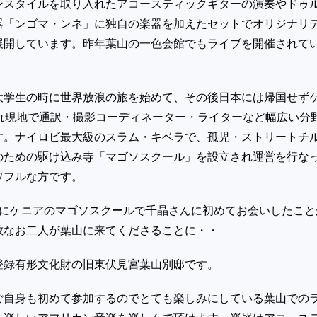
ンスタイルを取り入れたアコースティックギターの演奏やドゥ
器「ンゴマ・ンネ」に独自の楽器を加えたセットでオリジナリ
展開しています。昨年葉山の一色会館でもライブを開催されて
大学生の時に世界放浪の旅を始めて、その後日本には帰国せず
され現地で通訳・撮影コーディネーター・ライターなど幅広い分
す。ナイロビ最大級のスラム・キベラで、孤児・ストリートチ
のための駆け込み寺「マゴソスクール」を設立され運営を行な
ワフルな方です。
前にケニアのマゴソスクールで千晶さんに初めてお会いしたこと
敵なお二人が葉山に来てくださることに・・
登録有形文化財の旧東伏見宮葉山別邸です。
ご自身も初めて参加するのでとても楽しみにしている葉山での