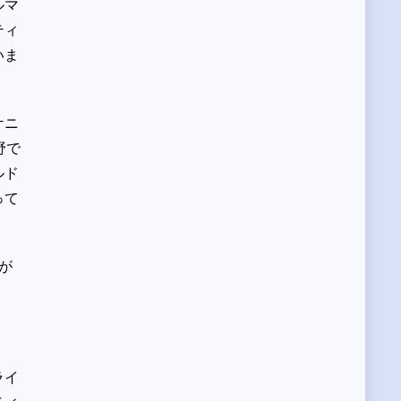
ルマ
ティ
いま
ケニ
野で
ルド
って
が
ライ