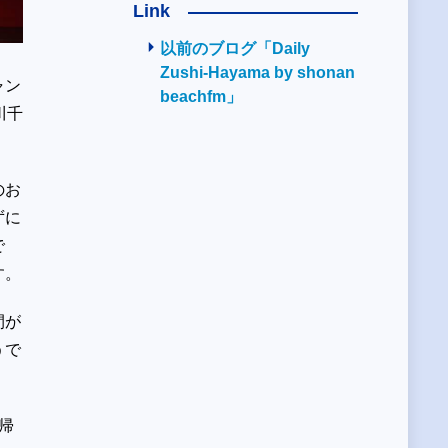
Link
以前のブログ「Daily
Zushi-Hayama by shonan
ャン
beachfm」
川千
のお
ずに
で
す。
間が
うで
帰