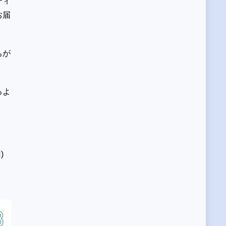
ティ
お届
ちが
るよ
)