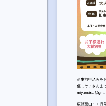
※事前申込みを
催ミヤノさんまで
miyanoioa@gmai
広報葉山１１月号