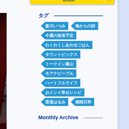
タグ
森川いつみ
海からの詩
今週の放送予定
わくわくしあわせごはん
タウントピックス
トークイン葉山
モアナピープル
ハートフルライフ
おイシイ幸せレシピ
晋道はるみ
湘南日和
Monthly Archive