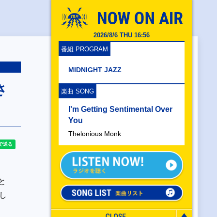
2026/8/6 THU 16:56
番組 PROGRAM
MIDNIGHT JAZZ
さ
楽曲 SONG
I'm Getting Sentimental Over
You
Thelonious Monk
と
し