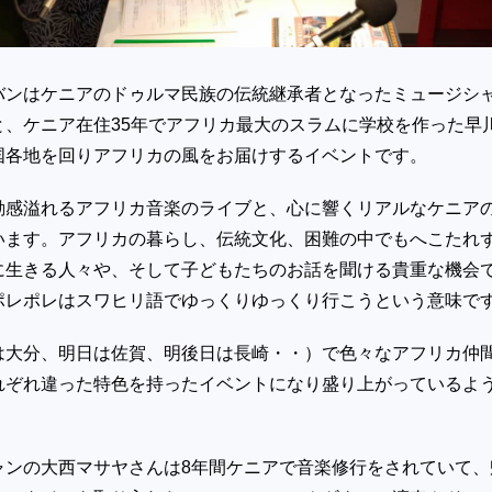
バンはケニアのドゥルマ民族の伝統継承者となったミュージシ
と、ケニア在住35年でアフリカ最大のスラムに学校を作った早
国各地を回りアフリカの風をお届けするイベントです。
動感溢れるアフリカ音楽のライブと、心に響くリアルなケニア
います。アフリカの暮らし、伝統文化、困難の中でもへこたれ
に生きる人々や、そして子どもたちのお話を聞ける貴重な機会
ポレポレはスワヒリ語でゆっくりゆっくり行こうという意味で
は大分、明日は佐賀、明後日は長崎・・）で色々なアフリカ仲
れぞれ違った特色を持ったイベントになり盛り上がっているよ
ャンの大西マサヤさんは8年間ケニアで音楽修行をされていて、