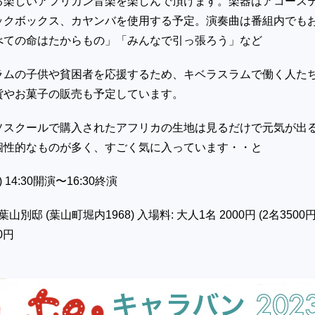
る楽しいアフリカン音楽を楽しんで頂けます。楽器はアコース
ックボックス、カヤンバを使用する予定。演奏曲は番組内でも
べての命はたからもの」「みんなで引っ張ろう」など
ラムの子供や貧困者を応援するため、キベラスラムで働く人た
貨やお菓子の販売も予定しています。
ソスクールで購入されたアフリカの生地は見るだけで元気が出
個性的なものが多く、すごく気に入っています・・と
 14:30開演〜16:30終演
山別邸 (葉山町堀内1968) 入場料: 大人1名 2000円 (2名3500円
0円