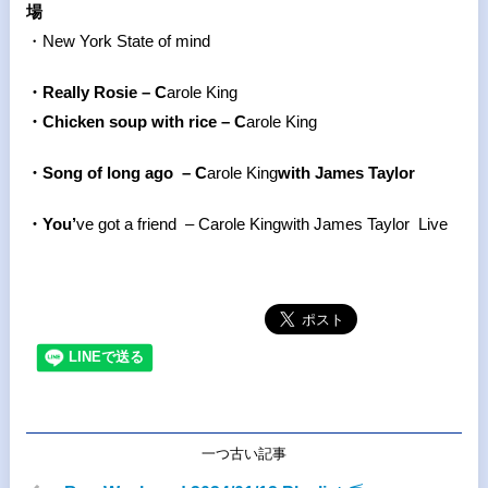
場
・New York State of mind
・Really Rosie – C
arole King
・Chicken soup with rice – C
arole King
・Song of long ago – C
arole King
with James Taylor
・You’
ve got a friend – Carole Kingwith James Taylor Live
一つ古い記事