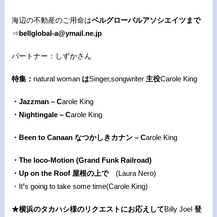
海辺の不動産のご用命は
ベルグローバルアソシエイツまで
⇒
bellglobal-a@ymail.ne.jp
パートナー：しずかさん
特集：
natural woman
は
Singer,songwriter
主役
Carole King
・Jazzman – C
arole King
・Nightingale – C
arole King
・Been to Canaan
なつかしきカナン – C
arole King
・The loco-Motion (Grand Funk Railroad)
・Up on the Roof
屋根の上で
(Laura Nero)
・It
’
s going to take some time(Carole King)
★横浜のタカハシ様のリクエストにお応えして
Billy Joel
登