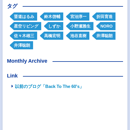
タグ
晋道はるみ
鈴木啓輔
宮治淳一
折田育造
星空リビング
しずか
小野瀬雅生
NORO
佐々木雄三
高橋宏明
池谷直樹
井澤聡朗
井澤聡朗
Monthly Archive
Link
以前のブログ「Back To The 60's」