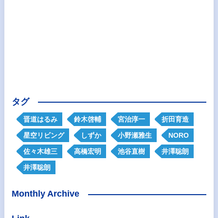
タグ
晋道はるみ
鈴木啓輔
宮治淳一
折田育造
星空リビング
しずか
小野瀬雅生
NORO
佐々木雄三
高橋宏明
池谷直樹
井澤聡朗
井澤聡朗
Monthly Archive