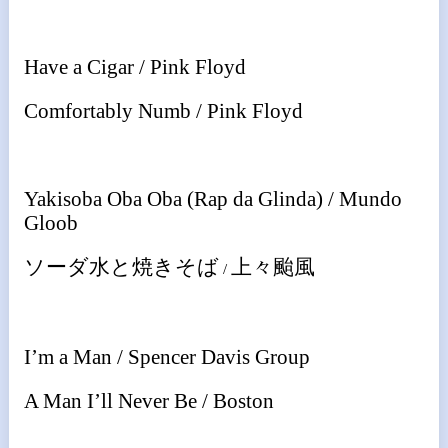
Have a Cigar / Pink Floyd
Comfortably Numb / Pink Floyd
Yakisoba Oba Oba (Rap da Glinda) / Mundo
Gloob
ソーダ水と焼きそば
上々颱風
/
I’m a Man / Spencer Davis Group
A Man I’ll Never Be / Boston