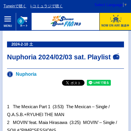
Select Language
▼
Tuneinで聴く
i-コミュラジで聴く
0
2024-2-10 土
Nuphoria 2024/02/03 sat. Playlist 📻
Nuphoria
1 The Mexican Part 1 (3:53) The Mexican – Single /
Q.A.S.B.+RYUHEI THE MAN
2 MOVIN’ feat. Maia Hirasawa (3:25) MOVIN’ – Single /
SOIL&”PIMP”SESSIONS