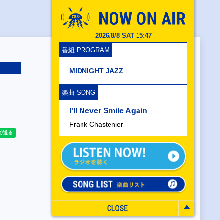
2026/8/8 SAT 15:47
番組 PROGRAM
MIDNIGHT JAZZ
楽曲 SONG
I'll Never Smile Again
Frank Chastenier