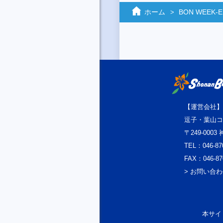
ホーム
BON WEEK‐
【運営会社】
逗子・葉山コ
〒249-000
TEL：046-87
FAX：046-87
> お問い合
本サイト