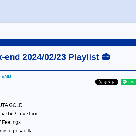
end 2024/02/23 Playlist 📻
‐END
UTA GOLD
nashe / Love Line
 Feelings
mejor pesadilla