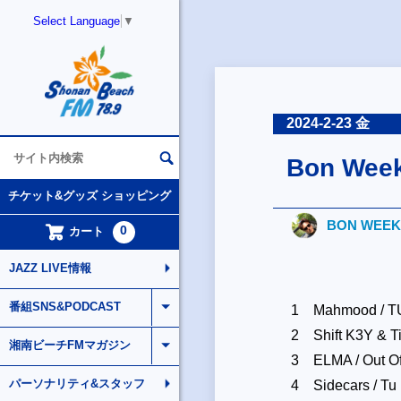
Select Language
▼
2024-2-23 金
Bon Week-
チケット&グッズ ショッピング
BON WEEK
0
カート
JAZZ LIVE情報
番組SNS&PODCAST
1 Mahmood / T
2 Shift K3Y & Ti
湘南ビーチFMマガジン
3 ELMA / Out Of
パーソナリティ&スタッフ
4 Sidecars / Tu 