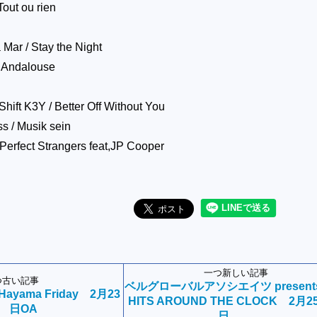
out ou rien
Mar / Stay the Night
/ Andalouse
hift K3Y / Better Off Without You
s / Musik sein
Perfect Strangers feat,JP Cooper
一つ新しい記事
つ古い記事
ベルグローバルアソシエイツ present
－Hayama Friday 2月23
HITS AROUND THE CLOCK 2月2
日OA
日