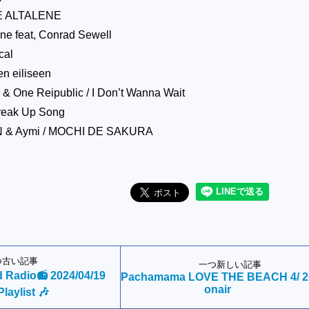
UE ALTALENE
ne feat, Conrad Sewell
cal
en eiliseen
& One Reipublic / I Don’t Wanna Wait
Break Up Song
 & Aymi / MOCHI DE SAKURA
つ古い記事
一つ新しい記事
d Radio📻 2024/04/19
Pachamama LOVE THE BEACH 4/ 2
onair
Playlist 🎶