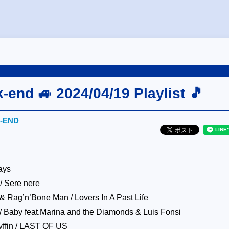
end 🚙 2024/04/19 Playlist 🎵
‐END
ays
/ Sere nere
& Rag’n’Bone Man / Lovers In A Past Life
 Baby feat.Marina and the Diamonds & Luis Fonsi
yffin / LAST OF US