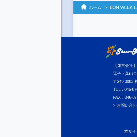
ホーム
BON WEEK‐
【運営会社】
逗子・葉山コ
〒249-000
TEL：046-87
FAX：046-87
> お問い合
本サイト