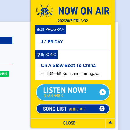
2026/8/7 FRI 3:32
番組 PROGRAM
J.J.FRIDAY
楽曲 SONG
On A Slow Boat To China
玉川健一郎 Kenichiro Tamagawa