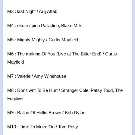
M3 : last Night / Ariij Aftab
M4 : ekute / pino Palladino, Blake Mills
M5 : Mighty Mighty / Curtis Mayfield
M6 : The making Of You (Live at The Bitter End) / Curtis
Mayfield
M7 : Valerie / Amy Winehouse
M8 : Don’t wnt To Be Hurt / Stranger Cole, Patsy Todd, The
Fugitive
M9 : Ballad Of Hollis Brown / Bob Dylan
M10 : Time To Move On / Tom Petty