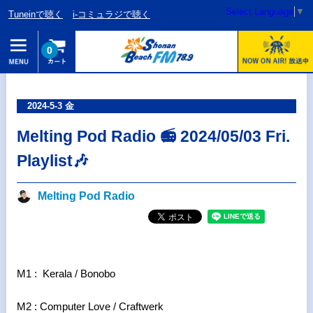
Select Language
▼
Tuneinで聴く
i-コミュラジで聴く
0
2024-5-3 金
Melting Pod Radio 📻 2024/05/03 Fri.
Playlist🎶
Melting Pod Radio
M1 : Kerala / Bonobo
M2 : Computer Love / Craftwerk