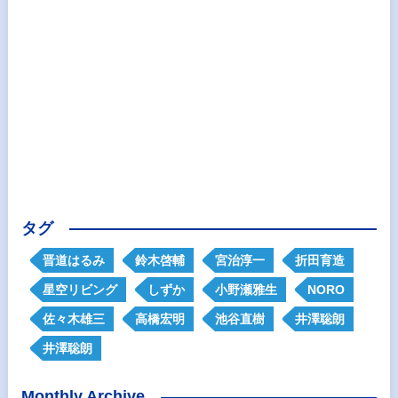
タグ
晋道はるみ
鈴木啓輔
宮治淳一
折田育造
星空リビング
しずか
小野瀬雅生
NORO
佐々木雄三
高橋宏明
池谷直樹
井澤聡朗
井澤聡朗
Monthly Archive