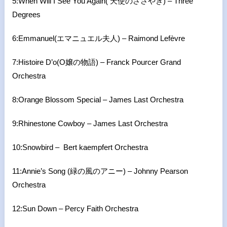
5:When Will I See You Again(
天使のささやき
) –
Three
Degrees
6:Emmanuel(
エマニュエル夫人
) –
Raimond Lefèvre
7:Histoire D’o
(O
嬢の物語
) – Franck Pourcer Grand
Orchestra
8:Orange Blossom Special –
James Last Orchestra
9:Rhinestone Cowboy –
James Last Orchestra
10:Snowbird –
Bert kaempfert Orchestra
11:Annie’s Song
(
緑の風のアニー
) –
Johnny Pearson
Orchestra
12:Sun Down –
Percy Faith Orchestra