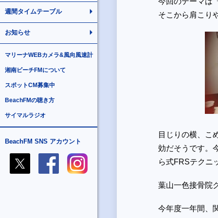
今回のテーマは
週間タイムテーブル
そこから肩こり
お知らせ
マリーナWEBカメラ&風向風速計
湘南ビーチFMについて
スポットCM募集中
BeachFMの聴き方
サイマルラジオ
目じりの横、こ
BeachFM SNS アカウント
効だそうです。
ら式FRSテクニ
葉山一色接骨院
今年度一年間、