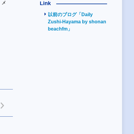
くメ
Link
以前のブログ「Daily
Zushi-Hayama by shonan
beachfm」