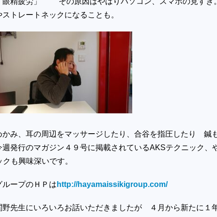
「眼精疲労」 その原因はやはりパソコン、スマホの見すぎ
やストレートネックになることも。
めかみ、耳の周辺をマッサージしたり、合谷を指圧したり 鍼
今週発行のマガジン４９号に掲載されているAKSテクニック、
ックも興味深いです。
グループのＨＰは
http://hayamaissikigroup.com/
関野先生にいろいろお話いただきましたが ４月から新たに１