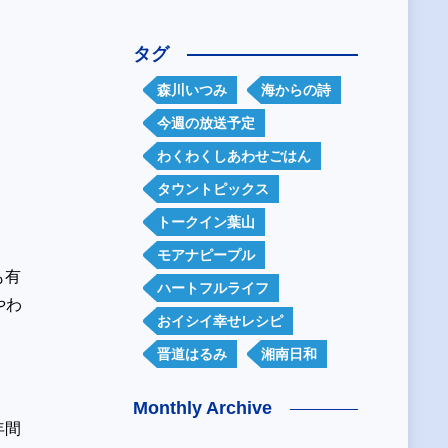
。
タグ
森川いつみ
海からの詩
今週の放送予定
わくわくしあわせごはん
タウントピックス
トークイン葉山
モアナピープル
も有
ハートフルライフ
やわ
おイシイ幸せレシピ
晋道はるみ
湘南日和
Monthly Archive
年間