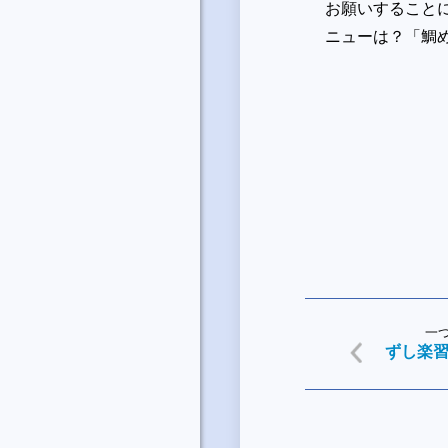
お願いすること
ニューは？「鯛
一
ずし楽