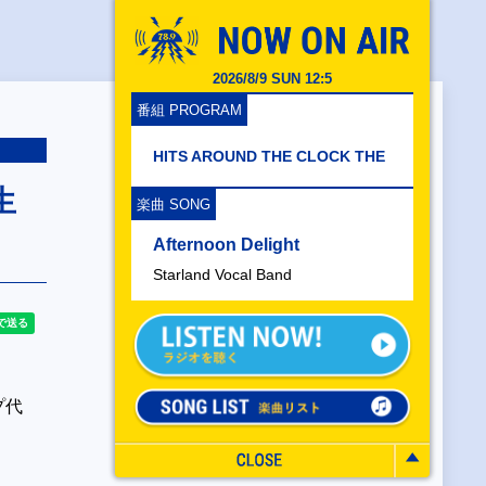
2026/8/9 SUN 12:5
番組 PROGRAM
HITS AROUND THE CLOCK THE
生
楽曲 SONG
Afternoon Delight
Starland Vocal Band
プ代