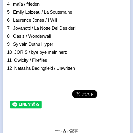
4 maïa / frieden
5 Emily Loizeau / La Souterraine
6 Laurence Jones / I Will
7 Jovanotti / La Notte Dei Desideri
8 Oasis / Wonderwall
9 Sylvain Duthu Hyper
10 JORIS / bye bye mein herz
11 Owlcity / Fireflies
12 Natasha Bedingfield / Unwritten
一つ古い記事