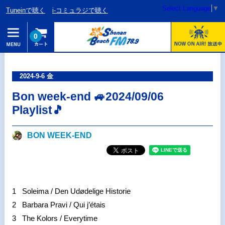
Select Language
▼
Tuneinで聴く
i-コミュラジで聴く
0
2024-9-6 金
Bon week-end 🚙2024/09/06
Playlist🎵
BON WEEK‐END
1 Soleima / Den Udødelige Historie
2 Barbara Pravi / Qui j’étais
3 The Kolors / Everytime