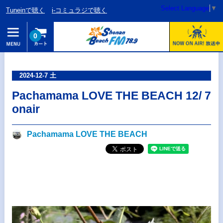
Select Language
▼
Tuneinで聴く
i-コミュラジで聴く
0
2024-12-7 土
Pachamama LOVE THE BEACH 12/ 7
onair
Pachamama LOVE THE BEACH