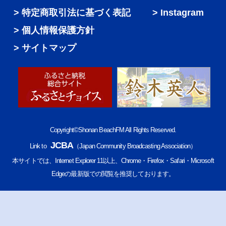
特定商取引法に基づく表記
Instagram
個人情報保護方針
サイトマップ
Copyright©Shonan BeachFM All Rights Reserved.
JCBA
Link to
（Japan Community Broadcasting Association）
本サイトでは、Internet Explorer 11以上、Chrome・Firefox・Safari・Microsoft
Edgeの最新版での閲覧を推奨しております。