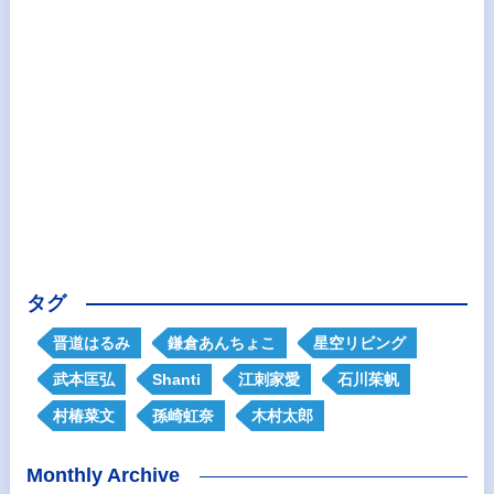
タグ
晋道はるみ
鎌倉あんちょこ
星空リビング
武本匡弘
Shanti
江刺家愛
石川茱帆
村椿菜文
孫崎虹奈
木村太郎
Monthly Archive