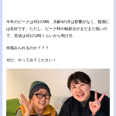
今年のピークは
4
日の
0
時。月齢
4
の月は影響がなく、観測に
は良好です。ただし、ピーク時の輻射点がまだまだ低いの
で、見頃は
4
日の
2
時くらいから明け方。
何個みられるのか？？？
ぜひ、やってみてください！