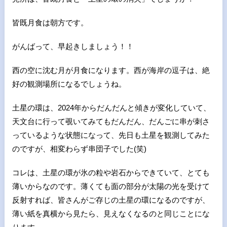
皆既月食は朝方です。
がんばって、早起きしましょう！！
西の空に沈む月が月食になります。西が海岸の逗子は、絶
好の観測場所になるでしょうね。
土星の環は、
2024
年からだんだんと傾きが変化していて、
天文台に行って覗いてみてもだんだん、だんごに串が刺さ
っているような状態になって、先日も土星を観測してみた
のですが、相変わらず串団子でした
(
笑
)
コレは、土星の環が氷の粒や岩石からできていて、とても
薄いからなのです。薄くても面の部分が太陽の光を受けて
反射すれば、皆さんがご存じの土星の環になるのですが、
薄い紙を真横から見たら、見えなくなるのと同じことにな