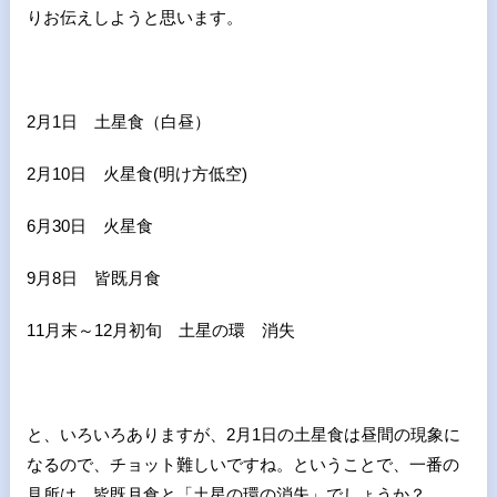
りお伝えしようと思います。
2月
1
日 土星食（白昼）
2月
10
日 火星食
(
明け方低空
)
6月
30
日 火星食
9月
8
日 皆既月食
11月末～
12
月初旬 土星の環 消失
と、いろいろありますが、
2
月
1
日の土星食は昼間の現象に
なるので、チョット難しいですね。ということで、一番の
見所は、皆既月食と「土星の環の消失」でしょうか？