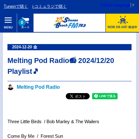
Select Language
▼
Tuneinで聴く
i-コミュラジで聴く
0
2024-12-20 金
Melting Pod Radio📻 2024/12/20
Playlist🎵
Melting Pod Radio
Three Little Birds / Bob Marley & The Wailers
Come By Me / Forest Sun