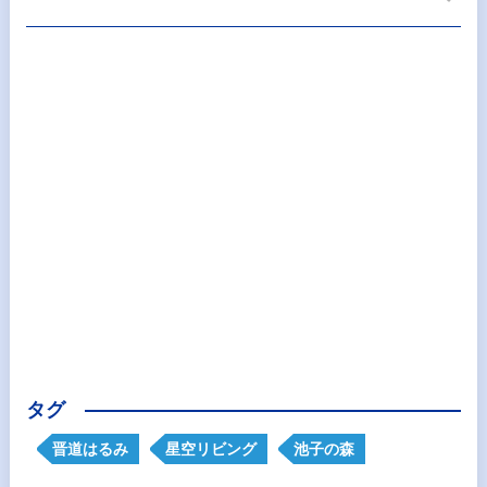
タグ
晋道はるみ
星空リビング
池子の森