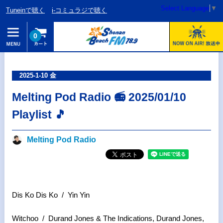
Select Language
▼
Tuneinで聴く
i-コミュラジで聴く
0
2025-1-10 金
Melting Pod Radio 📻 2025/01/10
Playlist 🎵
Melting Pod Radio
Dis Ko Dis Ko / Yin Yin
Witchoo / Durand Jones & The Indications, Durand Jones,