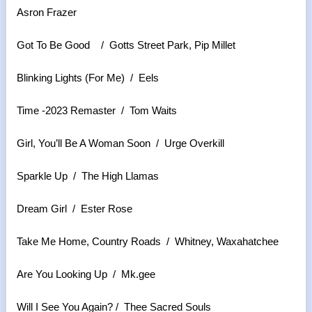
Asron Frazer
Got To Be Good / Gotts Street Park, Pip Millet
Blinking Lights (For Me) / Eels
Time -2023 Remaster / Tom Waits
Girl, You’ll Be A Woman Soon / Urge Overkill
Sparkle Up / The High Llamas
Dream Girl / Ester Rose
Take Me Home, Country Roads / Whitney, Waxahatchee
Are You Looking Up / Mk.gee
Will I See You Again? / Thee Sacred Souls