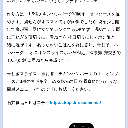
温泉卵…1ヶ ポン酢…小さじ1 プチトマト…1ヶ
作り方は 1.5倍チキンハンバーグ和風オニオンソースを温
めます。湯せんがオススメですが面倒でしたら 袋を少し開
けて底が深い器に立ててレンジでもOKです。温めている間
に玉ねぎを薄切りに、青ねぎを 小口切りにしてポン酢と一
緒に混ぜます。あったかいごはんを器に盛り、青じそ、ハ
ンバーグ、 オニオンスライスポン酢和え、温泉卵(卵焼きで
もOK)の順に重ねたら完成です！
玉ねぎスライス、青ねぎ、チキンハンバーグのオニオンソ
ースと3種のネギを楽しめる休みの日の 昼食にぴったりな
簡単メニューですのでぜひお試しください。
石井食品ＨＰはコチラ
http://shop.directishii.net/