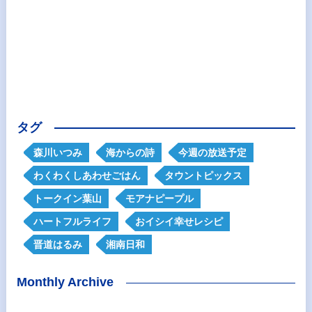
タグ
森川いつみ
海からの詩
今週の放送予定
わくわくしあわせごはん
タウントピックス
トークイン葉山
モアナピープル
ハートフルライフ
おイシイ幸せレシピ
晋道はるみ
湘南日和
Monthly Archive