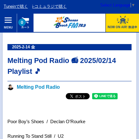
Select Language
▼
Tuneinで聴く
i-コミュラジで聴く
0
2025-2-14 金
Melting Pod Radio 📻 2025/02/14
Playlist 🎵
Melting Pod Radio
Poor Boy’s Shoes / Declan O’Rourke
Running To Stand Still / U2