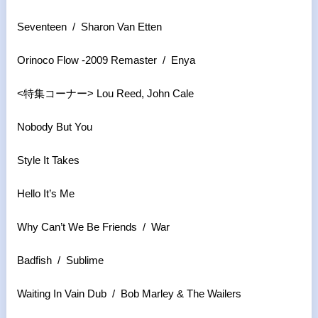
Seventeen / Sharon Van Etten
Orinoco Flow -2009 Remaster / Enya
<特集コーナー> Lou Reed, John Cale
Nobody But You
Style It Takes
Hello It’s Me
Why Can’t We Be Friends / War
Badfish / Sublime
Waiting In Vain Dub / Bob Marley & The Wailers