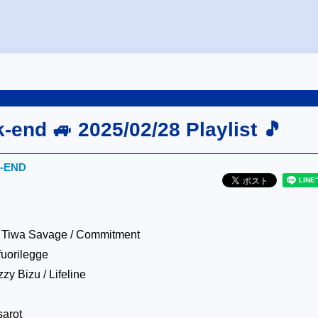
end 🚙 2025/02/28 Playlist 🎵
‐END
 Tiwa Savage / Commitment
fuorilegge
y Bizu / Lifeline
arot