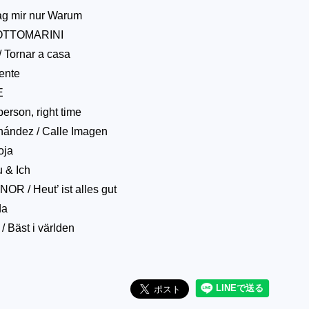
ag mir nur Warum
OTTOMARINI
 Tornar a casa
ente
E
person, right time
ández / Calle Imagen
oja
u & Ich
 / Heut’ ist alles gut
da
 Bäst i världen