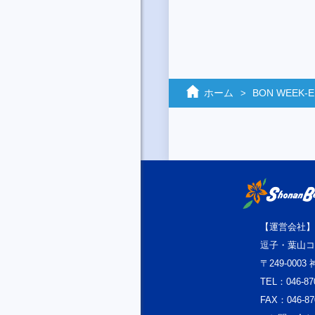
ホーム
BON WEEK‐
【運営会社】
逗子・葉山コ
〒249-000
TEL：046-87
FAX：046-87