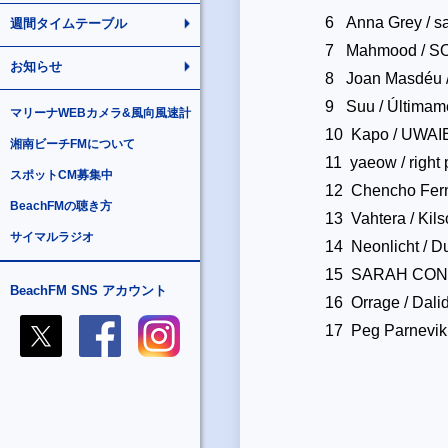
6 Anna Grey / s
週間タイムテーブル
7 Mahmood / S
お知らせ
8 Joan Masdéu /
9 Suu / Últimam
マリーナWEBカメラ&風向風速計
10 Kapo / UWAI
湘南ビーチFMについて
11 yaeow / right 
スポットCM募集中
12 Chencho Fern
BeachFMの聴き方
13 Vahtera / Kils
サイマルラジオ
14 Neonlicht / D
15 SARAH CONNOR
BeachFM SNS アカウント
16 Orrage / Dali
17 Peg Parnevik /