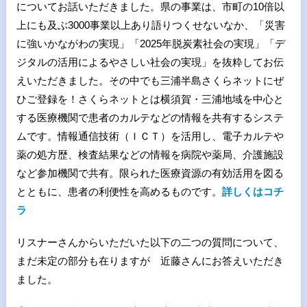
についてお話いただきました。県の事業は、市町の10倍以
上にも及ぶ3000事業以上あり語りつくせないなか、「災害
に強いかながわの実現」「2025年脱炭素社会の実現」「デ
ジタルの活用によるやさしい社会の実現」を抜粋してお伝
えいただきました。その中でも三浦半島さくらネットにぜ
ひご登録を！さくらネットとは横須賀・三浦地域を中心と
する医療機関で患者のカルテなどの情報を共有するシステ
ムです。情報通信技術（ＩＣＴ）を活用し、電子カルテや
薬の処方歴、検査結果などの情報を病院や薬局、介護施設
など参加機関で共有。限られた医療資源の有効活用を図る
とともに、患者の利便性を高めるものです。
詳しくはコチ
ラ
リスナーさんからいただいた以下の二つの質問について、
まだ未定の部分も在りますが 近藤さんにお答えいただき
ました。