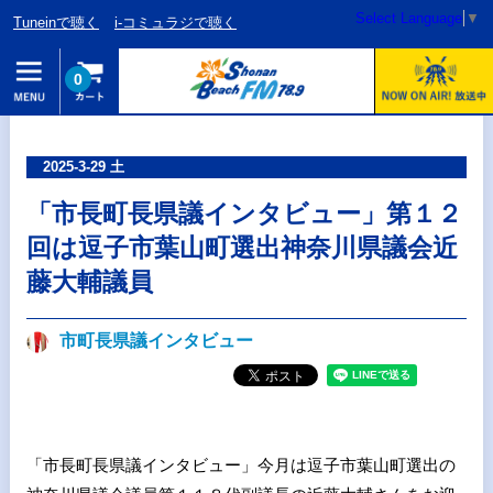
Select Language
▼
Tuneinで聴く
i-コミュラジで聴く
0
2025-3-29 土
「市長町長県議インタビュー」第１２
回は逗子市葉山町選出神奈川県議会近
藤大輔議員
市町長県議インタビュー
「市長町長県議インタビュー」今月は逗子市葉山町選出の