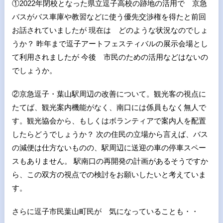
①2022年閉校となった県立逗子高校の跡地の活用で 京急
バスがバス車庫や教習などに使う優先交渉権を得たと前回
お話されていましたが 現在は どのような状況なのでしょ
うか？ 昨年まで逗子アートフェスティバルの展示会場とし
て利用されましたが 今後 市民のための活用などはないの
でしょうか。
②京急逗子・葉山駅周辺の改善について。観光客の視点に
たてば、観光案内機能がなく、南口には係員もなく無人で
す。観光協会から、もしくはボランティアで案内人を配置
したらどうでしょうか？ 次の住民の立場から言えば、バス
の減便は仕方ないものの、駅周辺に送迎の車の停車スペー
スもありません。 駅南口の再開発の計画があるそうですか
ら、この双方の視点での検討をお願いしたいと考えていま
す。
さらに逗子市民葉山町民が 気になっていることも・・