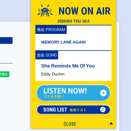
2026/8/6 THU 18:4
番組 PROGRAM
MEMORY LANE AGAIN
楽曲 SONG
She Reminds Me Of You
Eddy Duchin