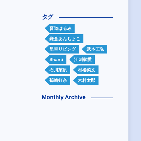
タグ
晋道はるみ
鎌倉あんちょこ
星空リビング
武本匡弘
Shanti
江刺家愛
石川茱帆
村椿菜文
孫崎虹奈
木村太郎
Monthly Archive