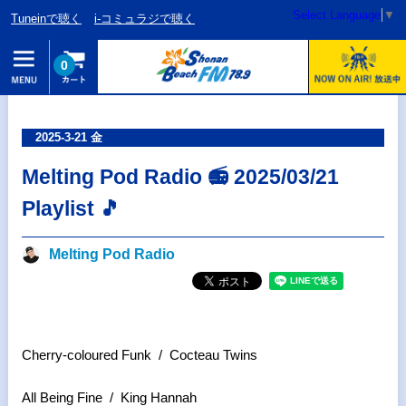
Select Language
▼
Tuneinで聴く
i-コミュラジで聴く
0
2025-3-21 金
Melting Pod Radio 📻 2025/03/21
Playlist 🎵
Melting Pod Radio
Cherry-coloured Funk / Cocteau Twins
All Being Fine / King Hannah