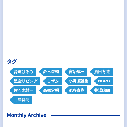
タグ
晋道はるみ
鈴木啓輔
宮治淳一
折田育造
星空リビング
しずか
小野瀬雅生
NORO
佐々木雄三
高橋宏明
池谷直樹
井澤聡朗
井澤聡朗
Monthly Archive