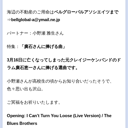
海辺の不動産のご用命は
ベルグローバルアソシエイツまで
⇒
bellglobal-a@ymail.ne.jp
パートナー：小野瀬 雅生さん
特集：
「廣石さんに捧げる曲」
3月16日に亡くなってしまった元クレイジーケンバンドのド
ラム廣石恵一さんに捧げる選曲です。
小野瀬さんが高校生の頃からお知り合いだったそうで、
色々思い出も沢山。
ご冥福をお祈りいたします。
Opening: I Can’t Turn You Loose (Live Version) / The
Blues Brothers