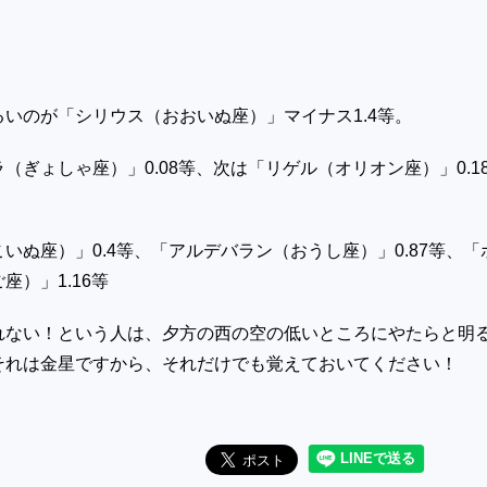
るいのが「シリウス（おおいぬ座）」マイナス
1.4
等。
ラ（ぎょしゃ座）」
0.08
等、次は「リゲル（オリオン座）」
0.1
こいぬ座）」
0.4
等、「アルデバラン（おうし座）」
0.87
等、「
ご座）」
1.16
等
れない！という人は、夕方の西の空の低いところにやたらと明
それは金星ですから、それだけでも覚えておいてください！