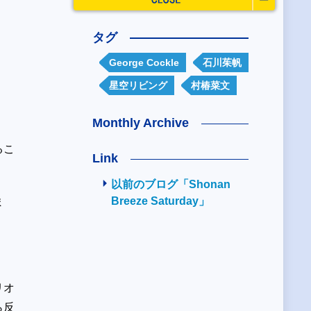
タグ
George Cockle
石川茱帆
星空リビング
村椿菜文
Monthly Archive
るこ
Link
以前のブログ「Shonan
Breeze Saturday」
ま
リオ
ら反