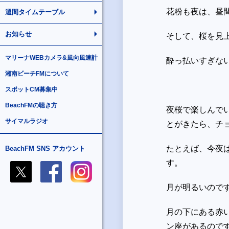
花粉も夜は、昼
週間タイムテーブル
お知らせ
そして、桜を見
マリーナWEBカメラ&風向風速計
酔っ払いすぎな
湘南ビーチFMについて
スポットCM募集中
BeachFMの聴き方
夜桜で楽しんで
サイマルラジオ
とがきたら、チ
たとえば、今夜
BeachFM SNS アカウント
す。
月が明るいので
月の下にある赤
ン座があるので