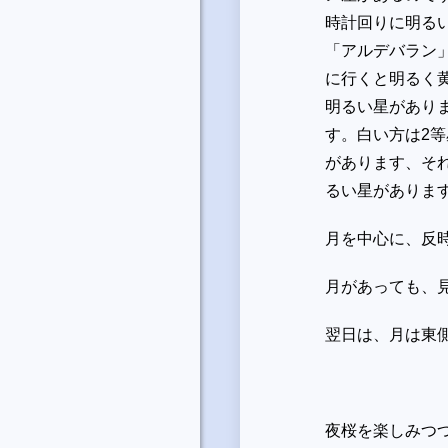
時計回りに明る
「アルデバラン
に行くと明るく
明るい星があり
す。白い方は
2
等
があります、そ
るい星がありま
月を中心に、反
月があっても、
翌日は、月は東
夜桜を楽しみつ