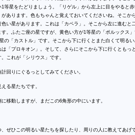
い
1
等星をたどりましょう。「リゲル」から左上に目をやると赤
」があります。色もちゃんと覚えておいてくださいね。そこか
黄色い星があります。これは「カペラ」。そこから左に進むと
ます。ふたご座の星ですが、黄色い方が
1
等星の「ポルックス」
星の「カストル」です。そこから下に行くとまた白くて明るい
れは「プロキオン」。そして、さらにそこから下に行くともっ
す。これが「シリウス」です。
時計回りにぐるっとしてみてください。
見える星たちです。
側に移動しますが、まだこの
6
角形の中にいます。
つ、ぜひこの明るい星たちを探したり、周りの人に教えてあげ