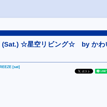
/24 (Sat.) ☆星空リビング☆ by か
EEZE [sat]
。