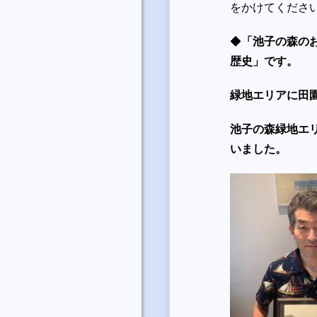
をかけてくださ
◆
「池子の森のお
歴史」です。
緑地エリアに田
池子の森緑地エ
いました。