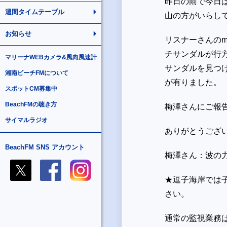
昨日の雨で今日
週間タイムテーブル
山の方がいらし
お知らせ
リスナーさんのm
チサンダルが行
マリーナWEBカメラ&風向風速計
サンダルを見つ
湘南ビーチFMについて
が有りました。
スポットCM募集中
BeachFMの聴き方
梅澤さんにご報
サイマルラジオ
ありがとうござ
BeachFM SNS アカウント
梅澤さん：波の
★逗子海岸では
さい。
通常の監視業務