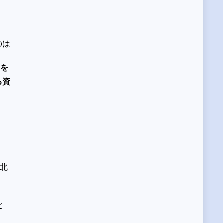
、
のは
東を
る資
北
と