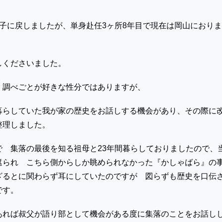
子に戻しましたが、単身赴任
3
ヶ所
8
年目で現在は岡山におりま
しくださいました。
 調べごとが好きな性分ではありますが、
暮らしていた我が家の歴史をお話しする機会があり、その際に
整理しました。
で 集落の最後を知る祖母と
23
年間暮らしておりましたので、
遮られ こちら側からしか眺められなかった『かしゃばら』の
ざるとに関わらず耳にしていたのですが 図らずも歴史を口伝
です。
あれば叔父が語り部として機会がある度に集落のことをお話し