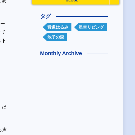
は沢
タグ
ビー
晋道はるみ
星空リビング
ーチ
池子の森
スト
Monthly Archive
くだ
ら声