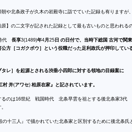
頼朝や北条政子が久木の岩殿寺に詣でていた記録も有りますが
柏原】の二文字が記された記録として最も古いものと思われる
朝時代
長享
3(1489)
年
4
月
25
日 の日付で、
当時下総国 古河で関
河公方［コガクボウ］という役職だった足利政氏が押印してい
ブタレ］を起源とされる渋垂小四郎に対する領地の目録案に
江村 并
(
アワセ
)
柏原在家』と記されています。
するのは
16
世紀 戦国時代 北条早雲を祖とする後北条家
3
代 
す。
殿の十三人』で描かれていた北条家と区別するために後北条氏
。