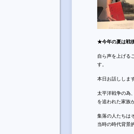
★今年の夏は戦
自ら声を上げる
す。
本日お話ししま
太平洋戦争の為
を追われた家族
集落の人たちは
当時の時代背景