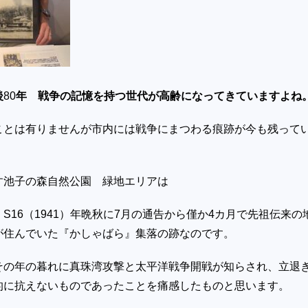
後
80
年 戦争の記憶を持つ世代が高齢になってきていますよね
ことは有りませんが市内には戦争にまつわる痕跡が今も残って
す池子の森自然公園 緑地エリアは
、
S16
（
1941
）年晩秋に
7
月の通告から僅か
4
カ月で先祖伝来の
が住んでいた『かしゃばら』集落の跡なのです。
その年の暮れに真珠湾攻撃と太平洋戦争開戦が知らされ、立退
的に抗えないものであったことを痛感したものと思います。