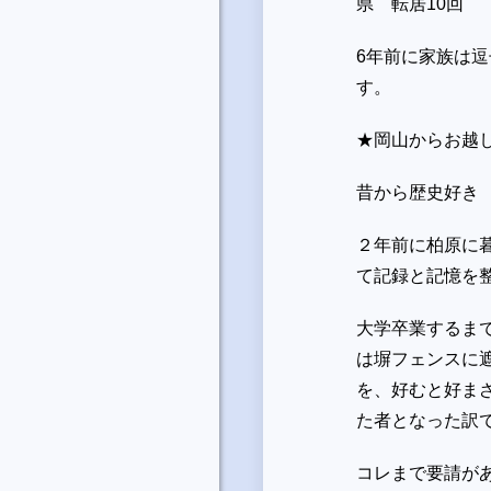
県 転居
10
回
6
年前に家族は逗
す。
★岡山からお越
昔から歴史好き
２年前に柏原に
て記録と記憶を
大学卒業するま
は塀フェンスに
を、好むと好ま
た者となった訳
コレまで要請が