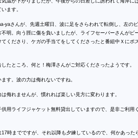
は気温が下がりましたが、午後からの日差しに誘われて海岸に
ています。
a-yaさんが、先週土曜日、波に足をさらわれて転倒し、左の
方不明。向う脛に傷を負いましたが、ライフセーバーさんがビ
けてくださり、ケガの手当てをしてくださったと番組中Ｘにポ
告したところ、何と！梅澤さんがご対応くださったようです。
います。波の力は侮れないですね。
力は侮れませんが、慣れれば楽しい見方に変わります。
子供用ライフジャケット無料貸出していますので、是非ご利用
は17時までですが、それ以降も夕練しているので、何かあった