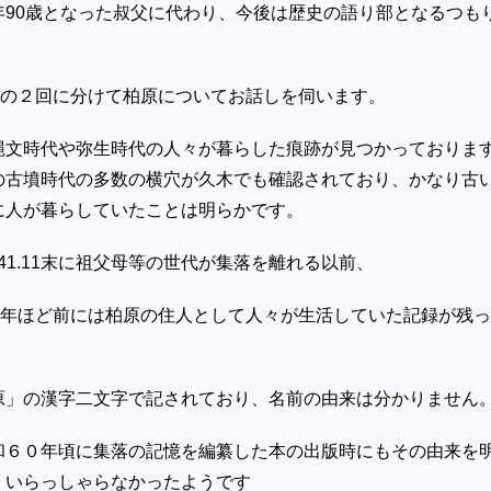
年
90
歳となった叔父に代わり、今後は歴史の語り部となるつも
日の２回に分けて柏原についてお話しを伺います。
縄文時代や弥生時代の人々が暮らした痕跡が見つかっておりま
の古墳時代の多数の横穴が久木でも確認されており、かなり古
に人が暮らしていたことは明らかです。
41.11
末に祖父母等の世代が集落を離れる以前、
年ほど前には柏原の住人として人々が生活していた記録が残っ
原」の漢字二文字で記されており、名前の由来は分かりません
和６０年頃に集落の記憶を編纂した本の出版時にもその由来を
、いらっしゃらなかったようです