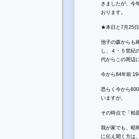
きましたが、今
おります。
★本日と7月25
池子の森からも
し、４・５世紀
代からこの周辺
今から
84
年前
19
恐らく今から
600
いますが、
その時点で「柏
我が家でも、昭
に伝え聞く方は