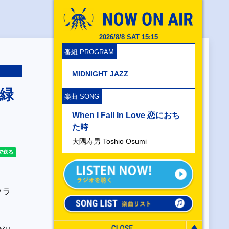
2026/8/8 SAT 15:15
番組 PROGRAM
MIDNIGHT JAZZ
森緑
楽曲 SONG
When I Fall In Love 恋におち
た時
大隅寿男 Toshio Osumi
クラ