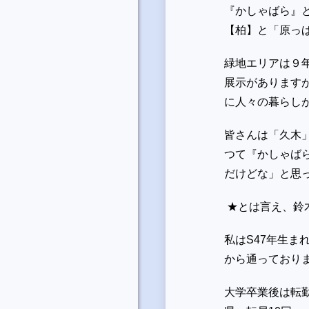
『かしゃばら』
【柏】と「原っ
緑地エリアは９
展示があります
に人々の暮らし
皆さんは「久木
つて『かしゃば
だけどな」と思
★とは言え、鈴
私は
S47
年生ま
から通っており
大学卒業後は転