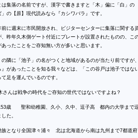
とは集落の名前ですが、漢字で書きますと「木」偏に「白」の
ぱ」の【原】現代読みなら『カシワバラ』です。
年前に週末に市民開放され、ビジターセンターに集落に関する
が、昨年久木側ゲート付近にプレートが設置されたものの、こ
があったことをご存知無い方が多いと思います。
」の隣に「池子」の名がつくと地域があるのが当たり前ですが
ら』があったことを知る我々などは、「この谷戸は池子ではな
って足を運んでいるのです。
木さんは戦争の時代をご存知の世代ではないですよね？
れ
53
歳 聖和幼稚園、久小、久中、逗子高 都内の大学まで
ました。
勤族となり全国津々浦々 北は北海道から南は九州まで
7
都道府