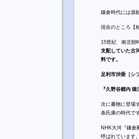
鎌倉時代には源
現在のところ【
15
世紀 南北
支配していた古
料です。
足利市渋垂［シ
『久野谷郷内 猿
次に書物に登場
条氏康の時代で
NHK
大河『鎌倉
呼ばれています