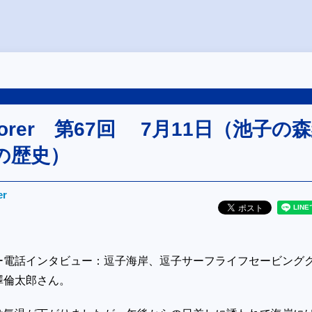
plorer 第67回 7月11日（池子の
の歴史）
er
ー電話インタビュー：逗子海岸、逗子サーフライフセービング
澤倫太郎さん。