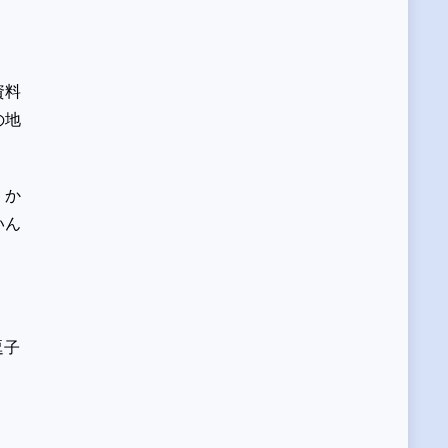
資料
の地
、か
いん
逗子