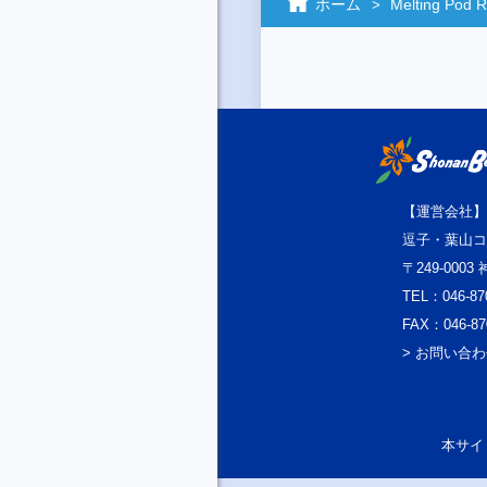
ホーム
Melting Pod R
【運営会社】
逗子・葉山コ
〒249-000
TEL：046-87
FAX：046-87
> お問い合
本サイト