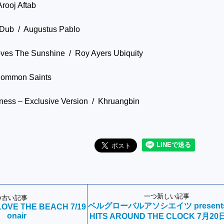
rooj Aftab
Dub / Augustus Pablo
ves The Sunshine / Roy Ayers Ubiquity
Common Saints
ss – Exclusive Version / Khruangbin
一つ新しい記事
つ古い記事
ベルグローバルアソシエイツ present
OVE THE BEACH 7/19
onair
HITS AROUND THE CLOCK 7月20