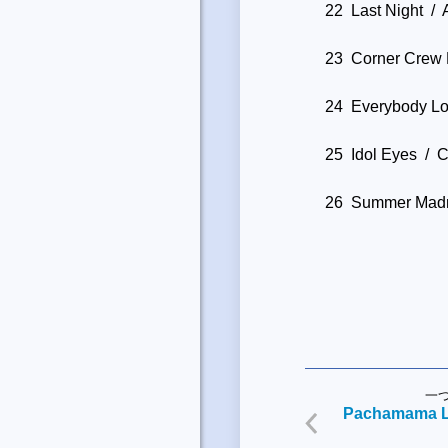
22 Last Night / A
23 Corner Crew 
24 Everybody Lo
25 Idol Eyes / 
26 Summer Madne
一
Pachamama L