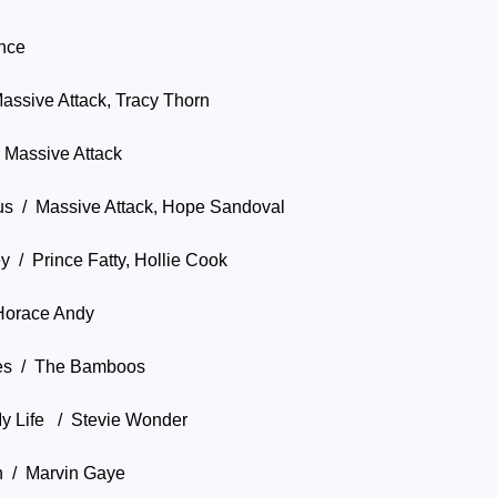
nce
assive Attack, Tracy Thorn
Massive Attack
us / Massive Attack, Hope Sandoval
 / Prince Fatty, Hollie Cook
Horace Andy
es / The Bamboos
y Life / Stevie Wonder
On / Marvin Gaye