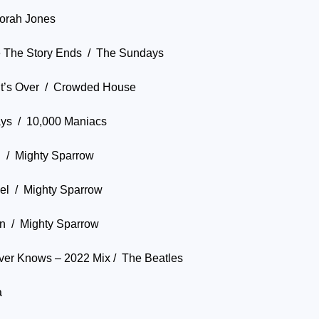
orah Jones
 The Story Ends / The Sundays
It’s Over / Crowded House
ys / 10,000 Maniacs
 / Mighty Sparrow
el / Mighty Sparrow
n / Mighty Sparrow
er Knows – 2022 Mix / The Beatles
a