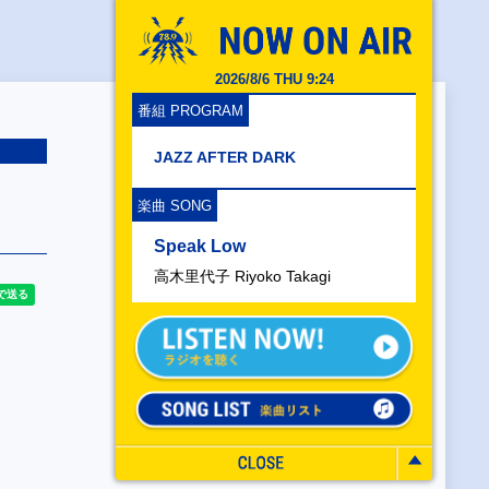
2026/8/6 THU 9:24
番組 PROGRAM
JAZZ AFTER DARK
楽曲 SONG
Speak Low
高木里代子 Riyoko Takagi