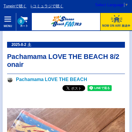
Select Language
▼
Tuneinで聴く
i-コミュラジで聴く
0
2025-8-2 土
Pachamama LOVE THE BEACH 8/2
onair
Pachamama LOVE THE BEACH