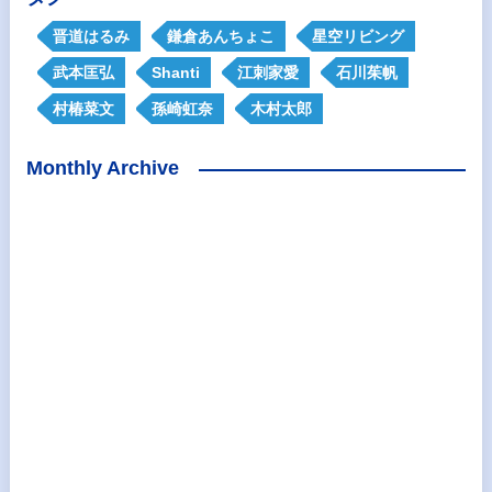
晋道はるみ
鎌倉あんちょこ
星空リビング
武本匡弘
Shanti
江刺家愛
石川茱帆
村椿菜文
孫崎虹奈
木村太郎
Monthly Archive