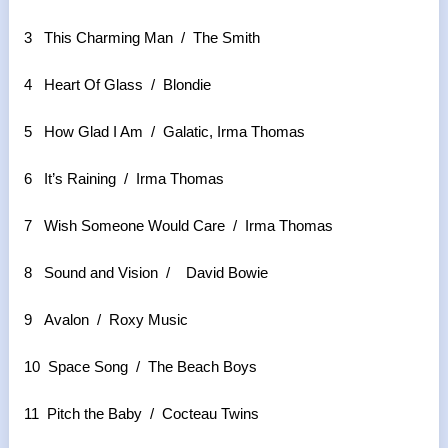
3 This Charming Man / The Smith
4 Heart Of Glass / Blondie
5 How Glad I Am / Galatic, Irma Thomas
6 It’s Raining / Irma Thomas
7 Wish Someone Would Care / Irma Thomas
8 Sound and Vision / David Bowie
9 Avalon / Roxy Music
10 Space Song / The Beach Boys
11 Pitch the Baby / Cocteau Twins