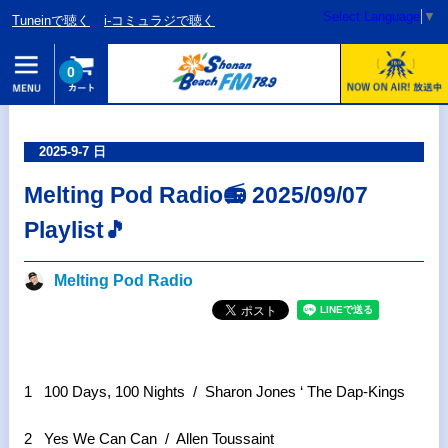
Select Language
▼
Tuneinで聴く
i-コミュラジで聴く
0
2025-9-7 日
Melting Pod Radio📻 2025/09/07
Playlist🎵
Melting Pod Radio
1 100 Days, 100 Nights / Sharon Jones ‘ The Dap-Kings
2 Yes We Can Can / Allen Toussaint