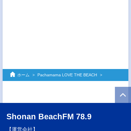
ホーム
Pachamama LOVE THE BEACH
Shonan BeachFM 78.9
【運営会社】