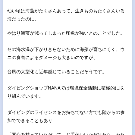
幼い頃は海藻がたくさんあって、
生きものもたくさんいる
海だったのに、
やはり海藻が減ってしまっ
た印象が強いとのことでした。
冬の海水温が下がりきらないために海藻が育ちにくく、ウ
ニの食害
によるダメージも大きいのですが、
台風の大型化も近年感じている
ことだそうです。
ダイビングショップNANAでは環境保全活動に積極的に取
り組ん
でいます。
ダイビングのライセンスをお持ちでない方でも陸からの参
加ででき
ることもあり
「関心を持っていただいて、お手伝いいただけたら、
わた