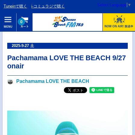
Select Language
▼
Tuneinで聴く
i-コミュラジで聴く
0
2025-9-27 土
Pachamama LOVE THE BEACH 9/27
onair
Pachamama LOVE THE BEACH