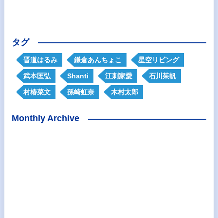
タグ
晋道はるみ
鎌倉あんちょこ
星空リビング
武本匡弘
Shanti
江刺家愛
石川茱帆
村椿菜文
孫崎虹奈
木村太郎
Monthly Archive