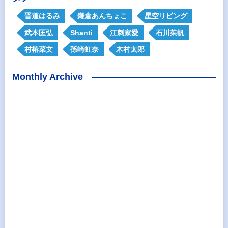
晋道はるみ
鎌倉あんちょこ
星空リビング
武本匡弘
Shanti
江刺家愛
石川茱帆
村椿菜文
孫崎虹奈
木村太郎
Monthly Archive