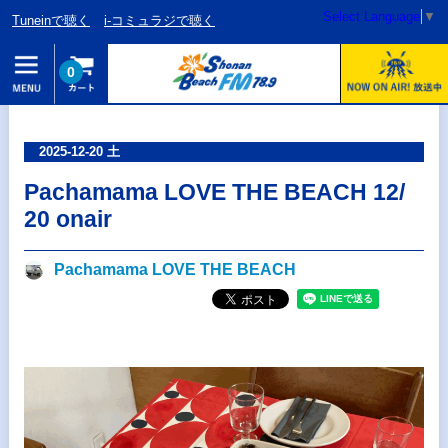
Select Language
▼
Tuneinで聴く
i-コミュラジで聴く
0
2025-12-20 土
Pachamama LOVE THE BEACH 12/
20 onair
Pachamama LOVE THE BEACH