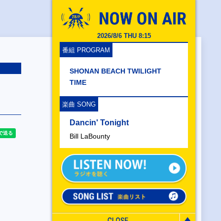
2026/8/6 THU 8:15
番組 PROGRAM
SHONAN BEACH TWILIGHT
TIME
楽曲 SONG
Dancin' Tonight
Bill LaBounty