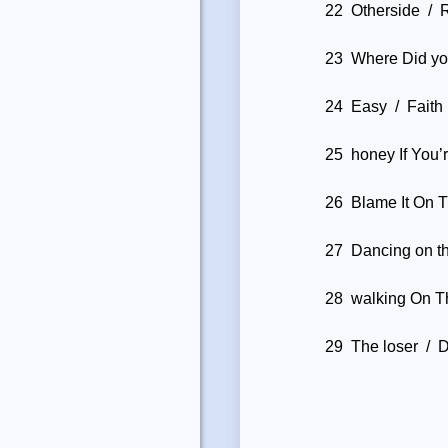
22 Otherside / R
23 Where Did you
24 Easy / Faith
25 honey If You’
26 Blame It On 
27 Dancing on th
28 walking On T
29 The loser / De