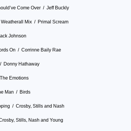
ould’ve Come Over / Jeff Buckly
Weatherall Mix / Primal Scream
Jack Johnson
ords On / Corrinne Baily Rae
 / Donny Hathaway
 The Emotions
ne Man / Birds
ping / Crosby, Stills and Nash
rosby, Stills, Nash and Young