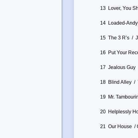
13 Lover, You Sh
14 Loaded-Andy 
15 The 3 R’s / 
16 Put Your Rec
17 Jealous Guy
18 Blind Alley /
19 Mr. Tambouri
20 Helplessly Ho
21 Our House / C