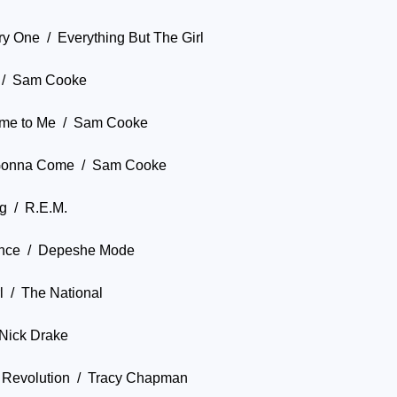
 One / Everything But The Girl
 / Sam Cooke
ome to Me / Sam Cooke
Gonna Come / Sam Cooke
g / R.E.M.
ence / Depeshe Mode
l / The National
 Nick Drake
a Revolution / Tracy Chapman