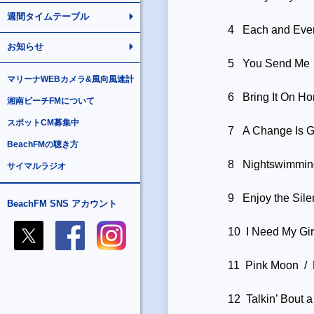
週間タイムテーブル
4 Each and Every
お知らせ
5 You Send Me
マリーナWEBカメラ&風向風速計
6 Bring It On H
湘南ビーチFMについて
スポットCM募集中
7 A Change Is 
BeachFMの聴き方
8 Nightswimmin
サイマルラジオ
9 Enjoy the Sil
BeachFM SNS アカウント
10 I Need My Gir
11 Pink Moon /
12 Talkin’ Bout 