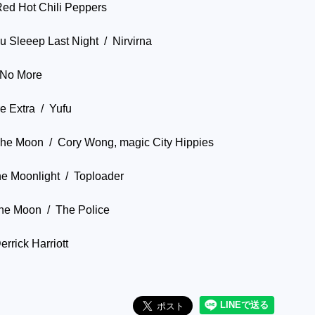
ed Hot Chili Peppers
 Sleeep Last Night / Nirvirna
 No More
re Extra / Yufu
The Moon / Cory Wong, magic City Hippies
e Moonlight / Toploader
he Moon / The Police
rrick Harriott