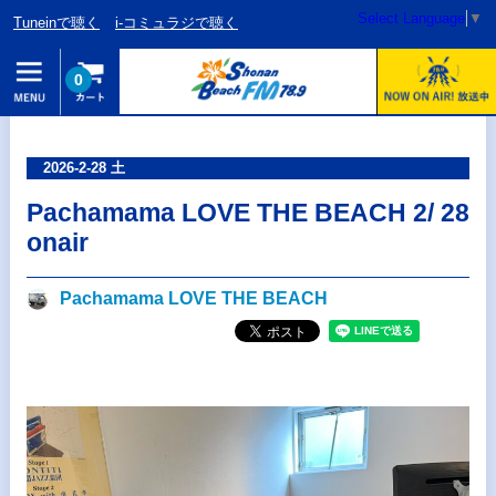
Select Language
▼
Tuneinで聴く
i-コミュラジで聴く
0
2026-2-28 土
Pachamama LOVE THE BEACH 2/ 28
onair
Pachamama LOVE THE BEACH