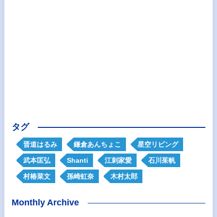
タグ
晋道はるみ
鎌倉あんちょこ
星空リビング
武本匡弘
Shanti
江刺家愛
石川茱帆
村椿菜文
孫崎虹奈
木村太郎
Monthly Archive