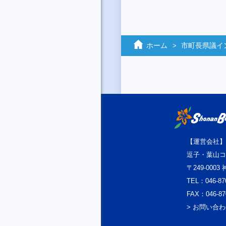
ホーム
市町長県議イ
【運営会社】
逗子・葉山コ
〒249-000
TEL：046-87
FAX：046-87
> お問い合