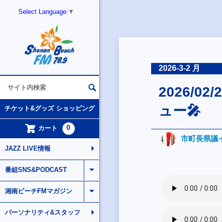
Select Language
▼
2026-3-2 月
2026/
ュー🎤
チケット&グッズ ショッピング
0
カート
市町長県議
JAZZ LIVE情報
番組SNS&PODCAST
湘南ビーチFMマガジン
パーソナリティ&スタッフ