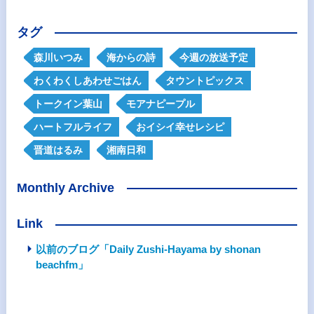
タグ
森川いつみ
海からの詩
今週の放送予定
わくわくしあわせごはん
タウントピックス
トークイン葉山
モアナピープル
ハートフルライフ
おイシイ幸せレシピ
晋道はるみ
湘南日和
Monthly Archive
Link
以前のブログ「Daily Zushi-Hayama by shonan
beachfm」