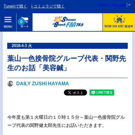
Select Language
▼
Tuneinで聴く
i-コミュラジで聴く
0
2018-4-3 火
葉山一色接骨院グループ代表・関野先
生のお話「美容鍼」
DAILY ZUSHI HAYAMA
今年度も第１火曜日の１０時１５分～葉山一色接骨院グル
ープ代表の関野健太郎先生にお話いただきます。