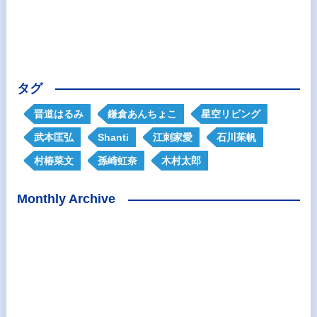
タグ
晋道はるみ
鎌倉あんちょこ
星空リビング
武本匡弘
Shanti
江刺家愛
石川茱帆
村椿菜文
孫崎虹奈
木村太郎
Monthly Archive