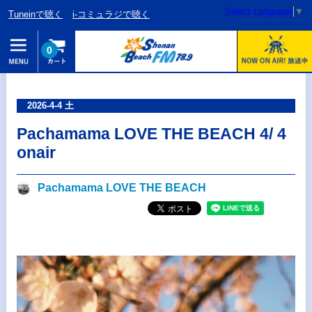
Select Language
▼
Tuneinで聴く
i-コミュラジで聴く
0
2026-4-4 土
Pachamama LOVE THE BEACH 4/ 4
onair
Pachamama LOVE THE BEACH