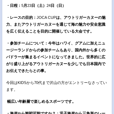
・日程：
5
月
23
日（土）
24
日（日）
・レースの目的：
JOCA CUP
は、アウトリガーカヌーの魅
力、またアウトリガーカヌーを通じて海の魅力や安全意識
を広く伝えることを目的に開催している大会です。
・参加チームについて：今年はハワイ、グアムに加えニュ
ージーランドからの参加チームもあり、国内外から多くの
パドラーが集まるイベントになってきました。世界的に広
がり盛り上がるアウトリガーカヌーを少しでも日本国内で
お伝えできたらとの事。
今回はKIDSから70代まで沢山の方がエントリーなさってい
ます。
幅広い年齢層で楽しめるスポーツです。
・海岸から観戦可能ですか？：逗子海岸から三角形のレー