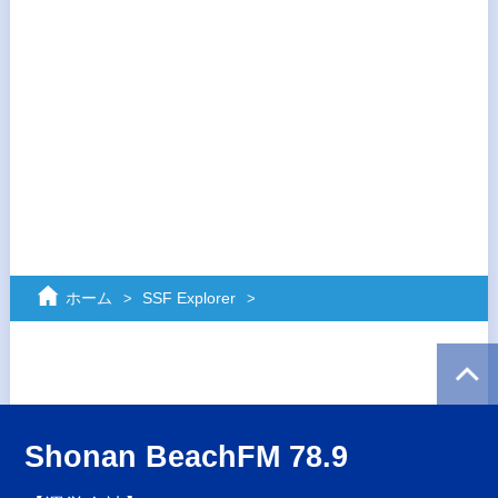
ホーム
SSF Explorer
Shonan BeachFM 78.9